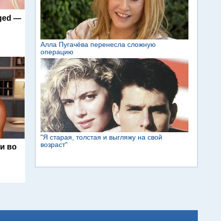
nged —
и во