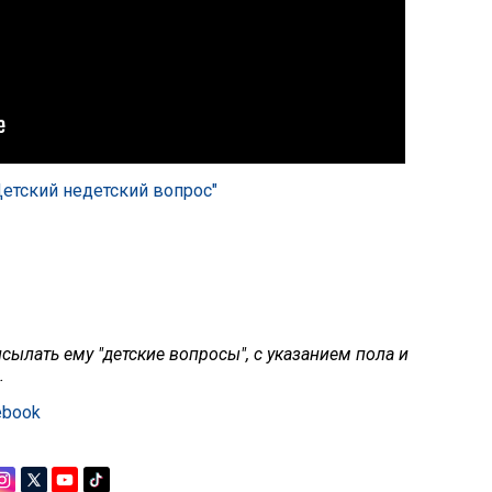
етский недетский вопрос"
ылать ему "детские вопросы", с указанием пола и
.
ebook