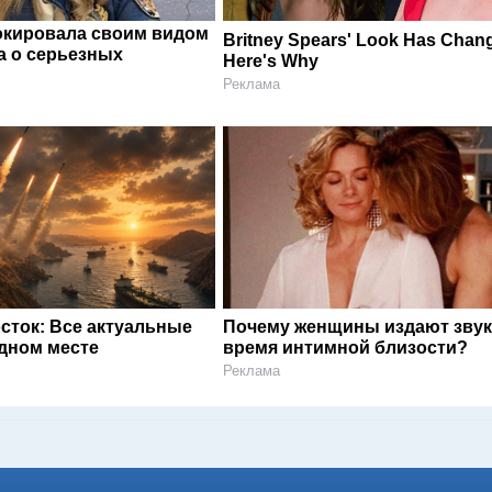
окировала своим видом
Britney Spears' Look Has Cha
а о серьезных
Here's Why
Реклама
сток: Все актуальные
Почему женщины издают звук
одном месте
время интимной близости?
Реклама