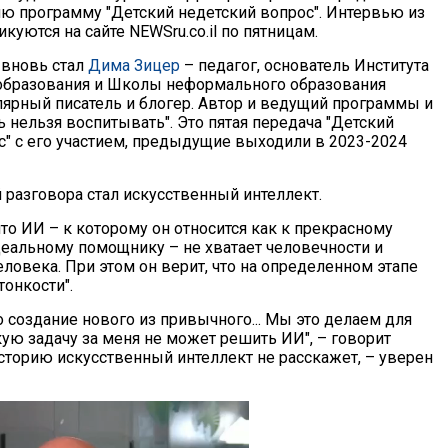
 программу "Детский недетский вопрос". Интервью из
икуются на сайте NEWSru.co.il по пятницам.
 вновь стал
Дима Зицер
– педагог, основатель Института
образования и Школы неформального образования
улярный писатель и блогер. Автор и ведущий программы и
 нельзя воспитывать". Это пятая передача "Детский
с" с его участием, предыдущие выходили в 2023-2024
й разговора стал искусственный интеллект.
что ИИ – к которому он относится как к прекрасному
деальному помощнику – не хватает человечности и
еловека. При этом он верит, что на определенном этапе
тонкости".
о создание нового из привычного... Мы это делаем для
скую задачу за меня не может решить ИИ", – говорит
сторию искусственный интеллект не расскажет, – уверен