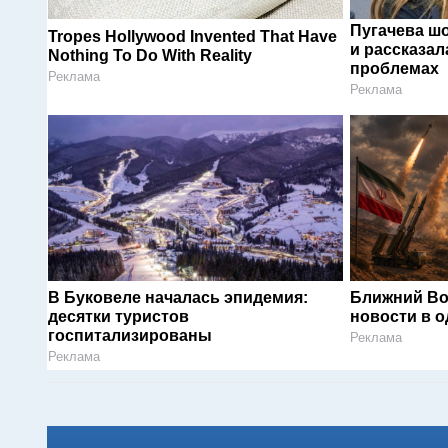
Пугачева ш
Tropes Hollywood Invented That Have
и рассказал
Nothing To Do With Reality
проблемах
Реклама
Реклама
В Буковеле началась эпидемия:
Ближний Во
десятки туристов
новости в 
госпитализированы
Реклама
Реклама