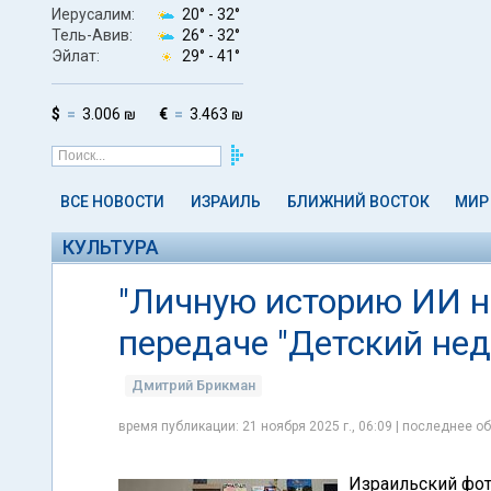
Иерусалим:
20° -
32°
Тель-Авив:
26° -
32°
Эйлат:
29° -
41°
$
3.006 ₪
€
3.463 ₪
ВСЕ НОВОСТИ
ИЗРАИЛЬ
БЛИЖНИЙ ВОСТОК
МИР
КУЛЬТУРА
"Личную историю ИИ н
передаче "Детский нед
Дмитрий Брикман
время публикации: 21 ноября 2025 г., 06:09 | последнее об
Израильский фот