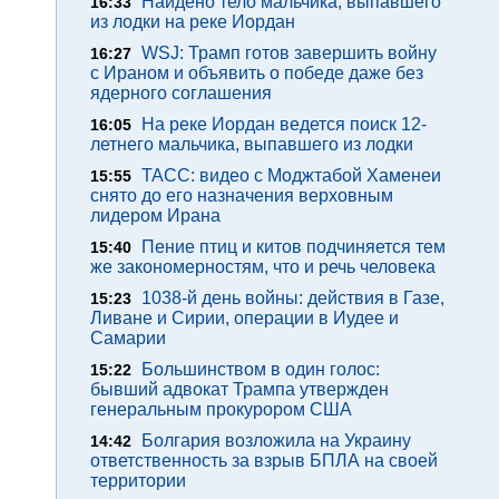
Найдено тело мальчика, выпавшего
16:33
из лодки на реке Иордан
WSJ: Трамп готов завершить войну
16:27
с Ираном и объявить о победе даже без
ядерного соглашения
На реке Иордан ведется поиск 12-
16:05
летнего мальчика, выпавшего из лодки
ТАСС: видео с Моджтабой Хаменеи
15:55
снято до его назначения верховным
лидером Ирана
Пение птиц и китов подчиняется тем
15:40
же закономерностям, что и речь человека
1038-й день войны: действия в Газе,
15:23
Ливане и Сирии, операции в Иудее и
Самарии
Большинством в один голос:
15:22
бывший адвокат Трампа утвержден
генеральным прокурором США
Болгария возложила на Украину
14:42
ответственность за взрыв БПЛА на своей
территории