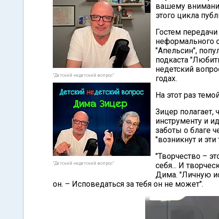
вашему вниманию
этого цикла публ
Гостем передачи
неформального 
"Апельсин", поп
подкаста "Любить
недетский вопро
"Детский недетский вопрос"
годах.
На этот раз темо
Зицер полагает, 
инструменту и и
заботы о благе ч
"возникнут и эти 
"Творчество – эт
"Детский недетский вопрос"
себя... И творче
Дима. "Личную и
он. – Исповедаться за тебя он не может".