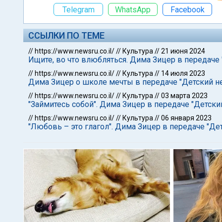
Telegram
WhatsApp
Facebook
ССЫЛКИ ПО ТЕМЕ
//
https://www.newsru.co.il/
//
Культура
//
21 июня 2024
Ищите, во что влюбляться. Дима Зицер в передаче
//
https://www.newsru.co.il/
//
Культура
//
14 июля 2023
Дима Зицер о школе мечты в передаче "Детский н
//
https://www.newsru.co.il/
//
Культура
//
03 марта 2023
"Займитесь собой". Дима Зицер в передаче "Детски
//
https://www.newsru.co.il/
//
Культура
//
06 января 2023
"Любовь – это глагол". Дима Зицер в передаче "Де