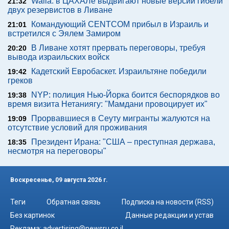
Walla: в ЦАХАЛе выдвигают новые версии гибели
21:32
двух резервистов в Ливане
Командующий CENTCOM прибыл в Израиль и
21:01
встретился с Эялем Замиром
В Ливане хотят прервать переговоры, требуя
20:20
вывода израильских войск
Кадетский Евробаскет. Израильтяне победили
19:42
греков
NYP: полиция Нью-Йорка боится беспорядков во
19:38
время визита Нетаниягу: "Мамдани провоцирует их"
Прорвавшиеся в Сеуту мигранты жалуются на
19:09
отсутствие условий для проживания
Президент Ирана: "США – преступная держава,
18:35
несмотря на переговоры"
Воскресенье, 09 августа 2026 г.
Теги
Обратная связь
Подписка на новости (RSS)
Без картинок
Данные редакции и устав
Реклама:
advertising@newsru.co.il