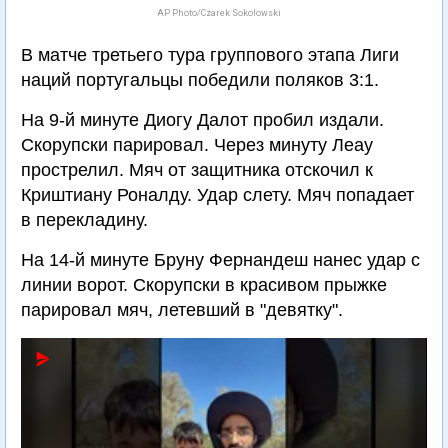
AP Photo/Czarek Sokolowski
В матче третьего тура группового этапа Лиги
наций португальцы победили поляков 3:1.
На 9-й минуте Диогу Далот пробил издали.
Скорупски парировал. Через минуту Леау
прострелил. Мяч от защитника отскочил к
Криштиану Роналду. Удар слету. Мяч попадает
в перекладину.
На 14-й минуте Бруну Фернандеш нанес удар с
линии ворот. Скорупски в красивом прыжке
парировал мяч, летевший в "девятку".