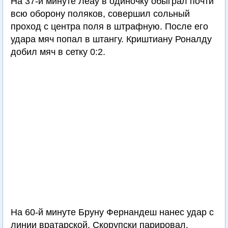
На 37-й минуте Леау в одиночку обыграл почти
всю оборону поляков, совершил сольный
проход с центра поля в штрафную. После его
удара мяч попал в штангу. Криштиану Роналду
добил мяч в сетку 0:2.
На 60-й минуте Бруну Фернандеш нанес удар с
линии вратарской. Скорупски парировал.