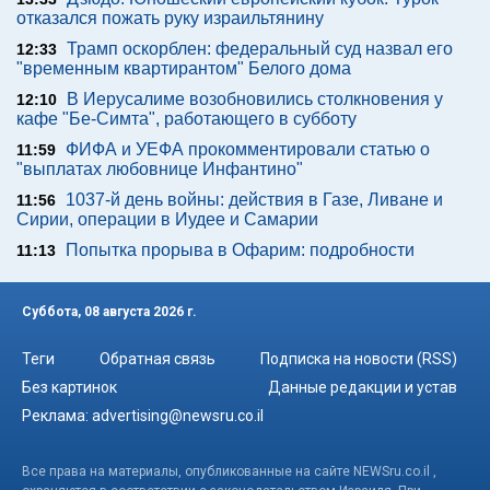
отказался пожать руку израильтянину
Трамп оскорблен: федеральный суд назвал его
12:33
"временным квартирантом" Белого дома
В Иерусалиме возобновились столкновения у
12:10
кафе "Бе-Симта", работающего в субботу
ФИФА и УЕФА прокомментировали статью о
11:59
"выплатах любовнице Инфантино"
1037-й день войны: действия в Газе, Ливане и
11:56
Сирии, операции в Иудее и Самарии
Попытка прорыва в Офарим: подробности
11:13
Суббота, 08 августа 2026 г.
Теги
Обратная связь
Подписка на новости (RSS)
Без картинок
Данные редакции и устав
Реклама:
advertising@newsru.co.il
Все права на материалы, опубликованные на сайте NEWSru.co.il ,