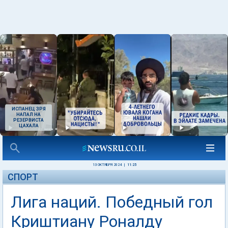
ИСПАНЕЦ ЗРЯ
НАПАЛ НА
РЕЗЕРВИСТА
ЦАХАЛА
13 ОКТЯБРЯ 2024
|
11:25
СПОРТ
Лига наций. Победный гол
Криштиану Роналду