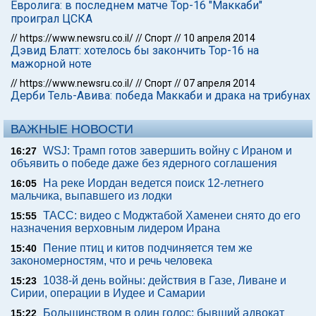
Евролига: в последнем матче Тор-16 "Маккаби"
проиграл ЦСКА
//
https://www.newsru.co.il/
//
Спорт
//
10 апреля 2014
Дэвид Блатт: хотелось бы закончить Тор-16 на
мажорной ноте
//
https://www.newsru.co.il/
//
Спорт
//
07 апреля 2014
Дерби Тель-Авива: победа Маккаби и драка на трибунах
ВАЖНЫЕ НОВОСТИ
WSJ: Трамп готов завершить войну с Ираном и
16:27
объявить о победе даже без ядерного соглашения
На реке Иордан ведется поиск 12-летнего
16:05
мальчика, выпавшего из лодки
ТАСС: видео с Моджтабой Хаменеи снято до его
15:55
назначения верховным лидером Ирана
Пение птиц и китов подчиняется тем же
15:40
закономерностям, что и речь человека
1038-й день войны: действия в Газе, Ливане и
15:23
Сирии, операции в Иудее и Самарии
Большинством в один голос: бывший адвокат
15:22