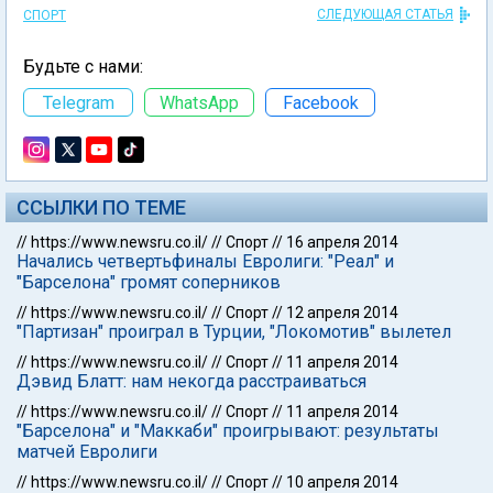
СЛЕДУЮЩАЯ СТАТЬЯ
СПОРТ
Будьте с нами:
Telegram
WhatsApp
Facebook
ССЫЛКИ ПО ТЕМЕ
//
https://www.newsru.co.il/
//
Спорт
//
16 апреля 2014
Начались четвертьфиналы Евролиги: "Реал" и
"Барселона" громят соперников
//
https://www.newsru.co.il/
//
Спорт
//
12 апреля 2014
"Партизан" проиграл в Турции, "Локомотив" вылетел
//
https://www.newsru.co.il/
//
Спорт
//
11 апреля 2014
Дэвид Блатт: нам некогда расстраиваться
//
https://www.newsru.co.il/
//
Спорт
//
11 апреля 2014
"Барселона" и "Маккаби" проигрывают: результаты
матчей Евролиги
//
https://www.newsru.co.il/
//
Спорт
//
10 апреля 2014