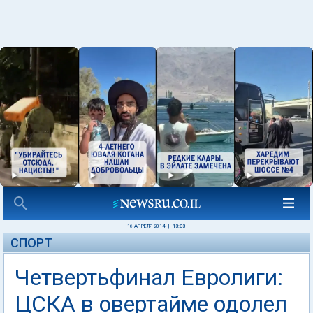
16 АПРЕЛЯ 2014
|
13:33
СПОРТ
Четвертьфинал Евролиги:
ЦСКА в овертайме одолел