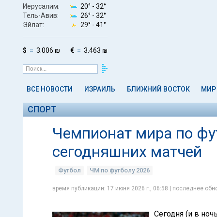
Иерусалим:
20° -
32°
Тель-Авив:
26° -
32°
Эйлат:
29° -
41°
$
3.006 ₪
€
3.463 ₪
ВСЕ НОВОСТИ
ИЗРАИЛЬ
БЛИЖНИЙ ВОСТОК
МИР
СПОРТ
Чемпионат мира по фу
сегодняшних матчей
Футбол
ЧМ по футболу 2026
время публикации: 17 июня 2026 г., 06:58 | последнее обно
Сегодня (и в ноч