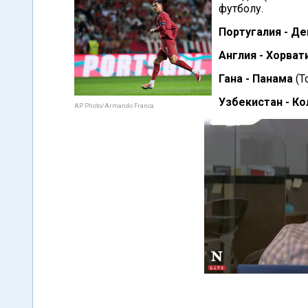
футболу.
Португалия - Д
Англия - Хорват
Гана - Панама
(Т
Узбекистан - К
AP Photo/Armando Franca