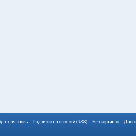
братная связь
Подписка на новости (RSS)
Без картинок
Данны