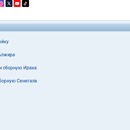
ойку
Алжира
и сборную Ирака
борную Сенегала