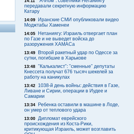
"А-Йом": советники Нетаниягу
14:11
передавали секретную информацию
Катару
Иранские СМИ опубликовали видео
14:09
Моджтабы Хаменеи
Нетаниягу: Израиль отвергает план
14:05
по Газе и не выведет войска до
разоружения ХАМАСа
Второй ракетный удар по Одессе за
13:49
сутки, погибшие в Харькове
"Калькалист": "сменные" депутаты
13:48
Кнессета получат 676 тысяч шекелей за
работу на каникулах
1038-й день войны: действия в Газе,
13:42
Ливане и Сирии, операции в Иудее и
Самарии
Ребенка оставили в машине в Лоде,
13:34
он умер от теплового удара
Дипломат еврейского
13:00
происхождения из Коста-Рики,
критикующая Израиль, может возглавить