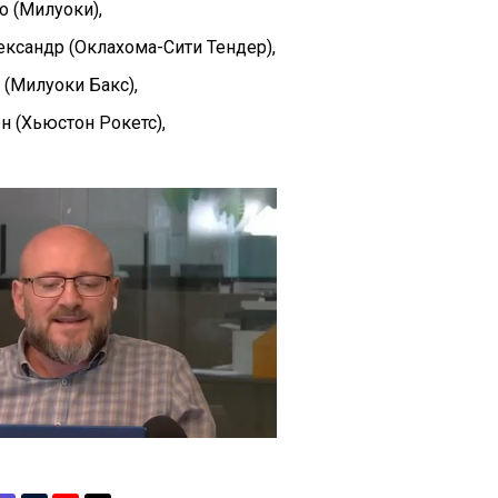
о (Милуоки),
ксандр (Оклахома-Сити Тендер),
(Милуоки Бакс),
 (Хьюстон Рокетс),