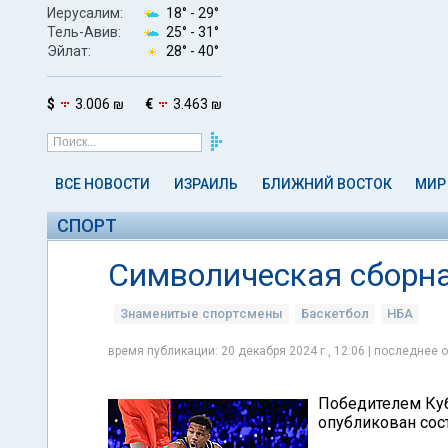
Иерусалим:
18° -
29°
Тель-Авив:
25° -
31°
Эйлат:
28° -
40°
$
3.006 ₪
€
3.463 ₪
ВСЕ НОВОСТИ
ИЗРАИЛЬ
БЛИЖНИЙ ВОСТОК
МИР
СПОРТ
Символическая сборн
Знаменитые спортсмены
Баскетбол
НБА
время публикации: 20 декабря 2024 г., 12:06 | последнее о
Победителем Куб
опубликован сос