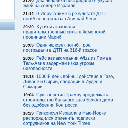
Два человека пострадали от укусов
21:40
змей на севере Израиля
В Иерусалиме в результате ДТП
21:12
погиб певец и хазан Авишай Леви
Хуситы атаковали
20:30
правительственные силы в йеменской
провинции Мариб
Один человек погиб, трое
20:09
пострадали в ДТП на 316-й трассе
Рейс авиакомпании Wizz из Рима в
20:00
Тель-Авив задержан из-за угрозы
безопасности
1036-й день войны: действия в Газе,
19:18
Ливане и Сирии, операции в Иудее и
Самарии
Суд запретил Трампу продолжать
19:04
строительство бального зала Белого дома
без одобрения Конгресса
Генконсул Израиля в Нью-Йорке
18:29
распорядился отменить подписки
сотрудников на New York Times