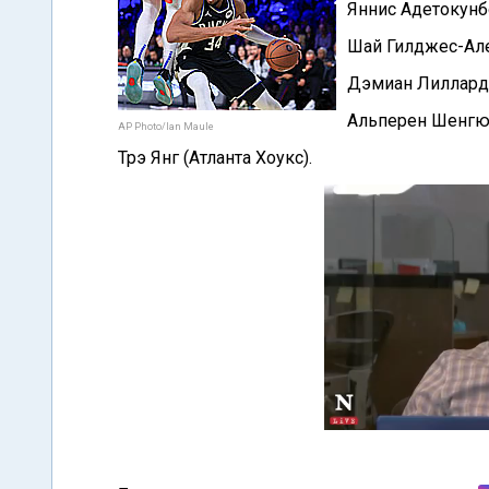
Яннис Адетокунб
Шай Гилджес-Але
Дэмиан Лиллард 
Альперен Шенгюн
AP Photo/Ian Maule
Трэ Янг (Атланта Хоукс).