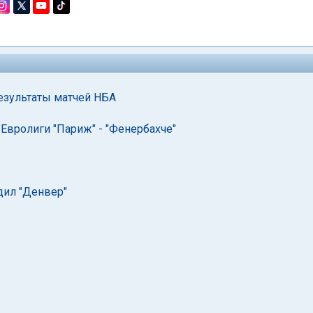
езультаты матчей НБА
Евролиги "Париж" - "Фенербахче"
дил "Денвер"