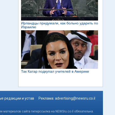
е редакции и устав
Реклама:
advertising@newsru.co.il
и материалов сайта гиперссылка на NEWSru.co.il обязательна.