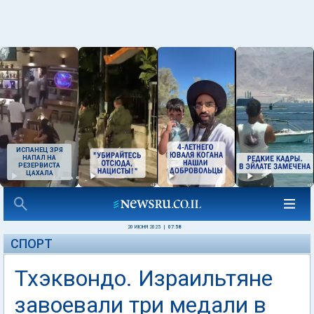
ИСПАНЕЦ ЗРЯ
НАПАЛ НА
РЕЗЕРВИСТА
ЦАХАЛА
20 ИЮНЯ 2025
|
07:58
СПОРТ
Тхэквондо. Израильтяне
завоевали три медали в