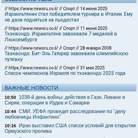
//
https://www.newsru.co.il/
//
Спорт
//
14 июня 2025
Израильтянин стал победителем турнира в Италии. Ему
не дали подняться на пьедестал
//
https://www.newsru.co.il/
//
Спорт
//
11 июня 2025
Тхэквондо. Израильтяне завоевали 7 медалей в
Люксембурге
//
https://www.newsru.co.il/
//
Спорт
//
28 января 2008
Таэквондо: Бат-Эль Гатерер завоевала олимпийскую
путевку
//
https://www.newsru.co.il/
//
Спорт
//
31 мая 2025
Список чемпионов Израиля по тхэквондо 2025 года
ВАЖНЫЕ НОВОСТИ
1038-й день войны: действия в Газе, Ливане и
10:50
Сирии, операции в Иудее и Самарии
СМИ. УЕФА проведет расследование по "делу
10:44
любовницы Инфантино"
Иран выставил США список условий для открытия
10:16
Ормузского пролива