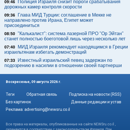
Полиция Израиля снизит пороги срабатывания
09:46
дорожных камер контроля скорости
Глава МИД Турции: соглашение в Мекке не
09:36
направлено против Ирана, Египет может
присоединиться
"Калькалист": система лазерной ПРО "Ор Эйтан"
08:50
станет полностью боеготовой лишь через несколько лет
МИД Израиля рекомендует находящимся в Греции
07:40
израильтянам избегать демонстраций
Известный израильский певец задержан по
07:33
подозрению в насилии в отношении своей партнерши
Воскресенье, 09 августа 2026 г.
Теги
Обратная связь
Подписка на новости (RSS)
Без картинок
Данные редакции и устав
Реклама:
advertising@newsru.co.il
Все права на материалы, опубликованные на сайте NEWSru.co.il ,
охраняются в соответствии с законодательством Израиля. При