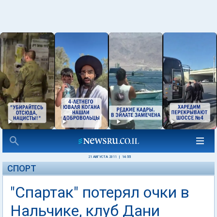
21 АВГУСТА 2011
|
14:55
СПОРТ
"Спартак" потерял очки в
Нальчике, клуб Дани