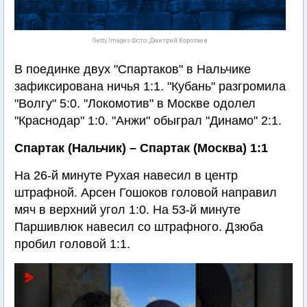
Getty Images Фото: Дмитрий Коротаев
В поединке двух "Спартаков" в Нальчике
зафиксирована ничья 1:1. "Кубань" разгромила
"Волгу" 5:0. "Локомотив" в Москве одолел
"Краснодар" 1:0. "Анжи" обыграл "Динамо" 2:1.
Спартак (Нальчик) – Спартак (Москва) 1:1
На 26-й минуте Рухая навесил в центр
штрафной. Арсен Гошоков головой направил
мяч в верхний угол 1:0. На 53-й минуте
Паршивлюк навесил со штрафного. Дзюба
пробил головой 1:1.