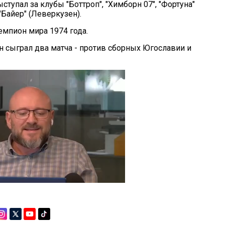
тупал за клубы "Боттроп", "Химборн 07", "Фортуна"
Байер" (Леверкузен).
емпион мира 1974 года.
н сыграл два матча - против сборных Югославии и