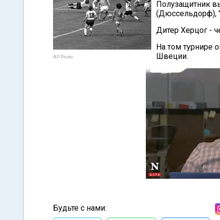
Полузащитник выс
(Дюссельдорф), "
Дитер Херцог - ч
На том турнире о
Швеции.
AP Photo
Будьте с нами: