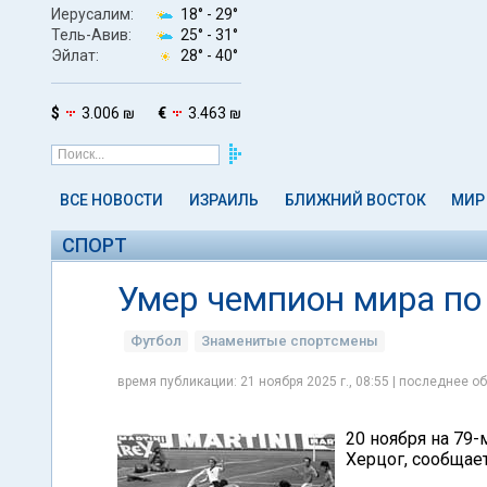
Иерусалим:
18° -
29°
Тель-Авив:
25° -
31°
Эйлат:
28° -
40°
$
3.006 ₪
€
3.463 ₪
ВСЕ НОВОСТИ
ИЗРАИЛЬ
БЛИЖНИЙ ВОСТОК
МИР
СПОРТ
Умер чемпион мира по
Футбол
Знаменитые спортсмены
время публикации: 21 ноября 2025 г., 08:55 | последнее об
20 ноября на 79
Херцог, сообщает