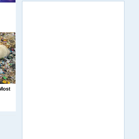
м
Most