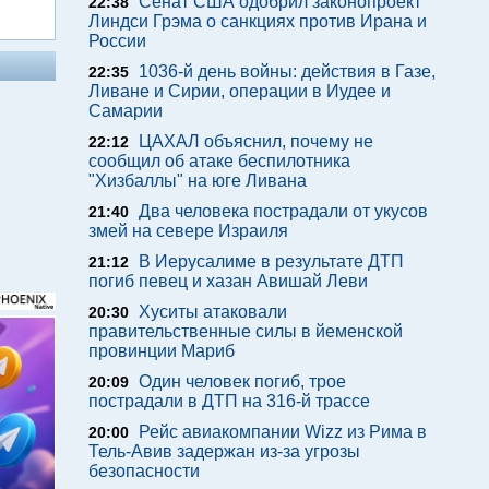
Сенат США одобрил законопроект
22:38
Линдси Грэма о санкциях против Ирана и
России
1036-й день войны: действия в Газе,
22:35
Ливане и Сирии, операции в Иудее и
Самарии
ЦАХАЛ объяснил, почему не
22:12
сообщил об атаке беспилотника
"Хизбаллы" на юге Ливана
Два человека пострадали от укусов
21:40
змей на севере Израиля
В Иерусалиме в результате ДТП
21:12
погиб певец и хазан Авишай Леви
Хуситы атаковали
20:30
правительственные силы в йеменской
провинции Мариб
Один человек погиб, трое
20:09
пострадали в ДТП на 316-й трассе
Рейс авиакомпании Wizz из Рима в
20:00
Тель-Авив задержан из-за угрозы
безопасности