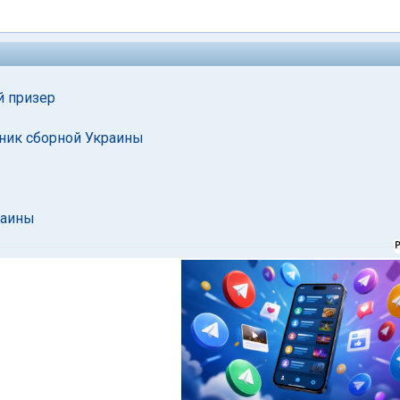
й призер
ник сборной Украины
раины