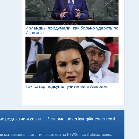
е редакции и устав
Реклама:
advertising@newsru.co.il
и материалов сайта гиперссылка на NEWSru.co.il обязательна.