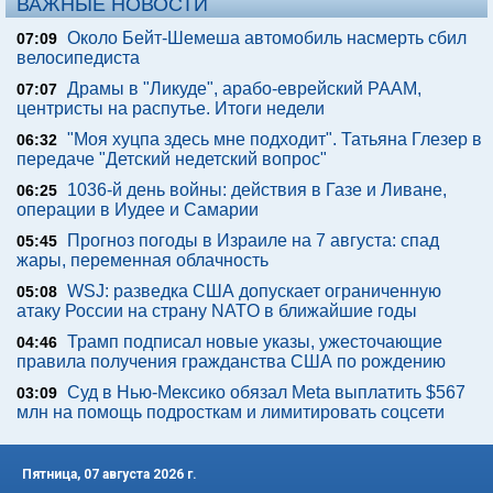
ВАЖНЫЕ НОВОСТИ
Около Бейт-Шемеша автомобиль насмерть сбил
07:09
велосипедиста
Драмы в "Ликуде", арабо-еврейский РААМ,
07:07
центристы на распутье. Итоги недели
"Моя хуцпа здесь мне подходит". Татьяна Глезер в
06:32
передаче "Детский недетский вопрос"
1036-й день войны: действия в Газе и Ливане,
06:25
операции в Иудее и Самарии
Прогноз погоды в Израиле на 7 августа: спад
05:45
жары, переменная облачность
WSJ: разведка США допускает ограниченную
05:08
атаку России на страну NATO в ближайшие годы
Трамп подписал новые указы, ужесточающие
04:46
правила получения гражданства США по рождению
Суд в Нью-Мексико обязал Meta выплатить $567
03:09
млн на помощь подросткам и лимитировать соцсети
Пятница, 07 августа 2026 г.