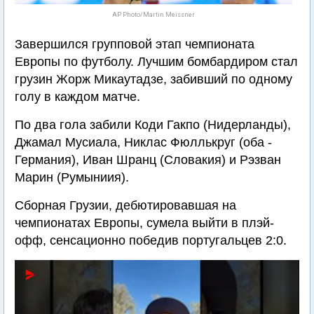
AP Photo/Martin Meissner
Завершился групповой этап чемпионата
Европы по футболу. Лучшим бомбардиром стал
грузин Жорж Микаутадзе, забивший по одному
голу в каждом матче.
По два гола забили Коди Гакпо (Нидерланды),
Джамал Мусиала, Никлас Фюллькруг (оба -
Германия), Иван Шранц (Словакия) и Рэзван
Марин (Румыниия).
Сборная Грузии, дебютировавшая на
чемпионатах Европы, сумела выйти в плэй-
офф, сенсационно победив португальцев 2:0.