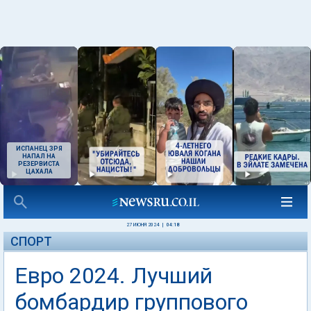
ИСПАНЕЦ ЗРЯ
НАПАЛ НА
РЕЗЕРВИСТА
ЦАХАЛА
27 ИЮНЯ 2024
|
04:18
СПОРТ
Евро 2024. Лучший
бомбардир группового