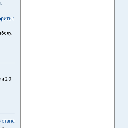
,
ориты:
тболу,
и 2:0
 этапа