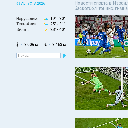
Новости спорта в Израил
08 АВГУСТА 2026
баскетбол, теннис, гимн
Иерусалим:
19° -
30°
Тель-Авив:
25° -
31°
Эйлат:
28° -
40°
$
3.006 ₪
€
3.463 ₪