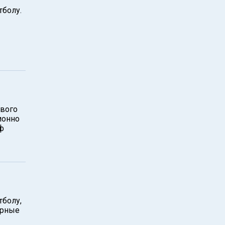
тболу.
ового
ионно
ф
тболу,
орные