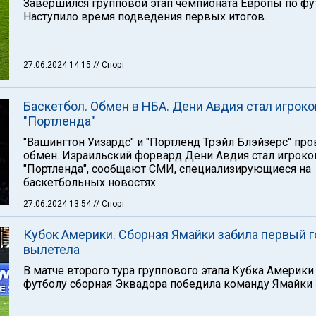
Завершился групповой этап чемпионата Европы по фу
Наступило время подведения первых итогов.
27.06.2024 14:15
// Спорт
Баскетбол. Обмен в НБА. Дени Авдия стал игрок
"Портленда"
"Вашингтон Уизардс" и "Портленд Трэйл Блэйзерс" пр
обмен. Израильский форвард Дени Авдия стал игрок
"Портленда", сообщают СМИ, специализирующиеся на
баскетбольных новостях.
27.06.2024 13:54
// Спорт
Кубок Америки. Сборная Ямайки забила первый г
вылетела
В матче второго тура группового этапа Кубка Америки
футболу сборная Эквадора победила команду Ямайки 3