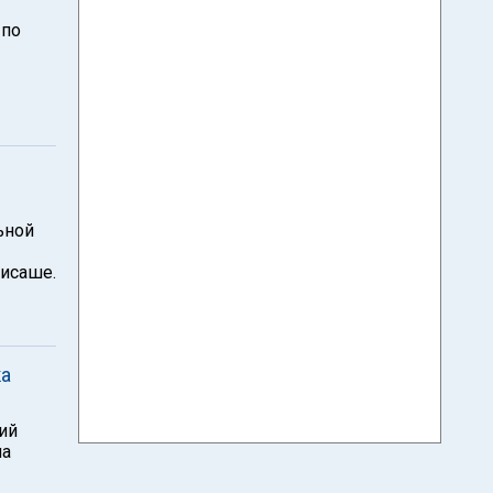
 по
ьной
Рисаше.
ка
ий
на