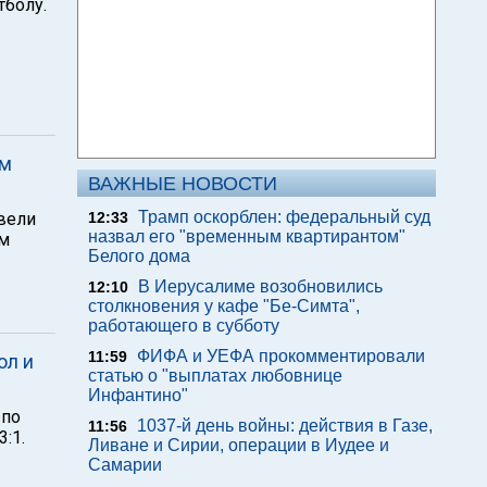
тболу.
ом
ВАЖНЫЕ НОВОСТИ
Трамп оскорблен: федеральный суд
овели
12:33
назвал его "временным квартирантом"
ом
Белого дома
В Иерусалиме возобновились
12:10
столкновения у кафе "Бе-Симта",
работающего в субботу
ФИФА и УЕФА прокомментировали
11:59
ол и
статью о "выплатах любовнице
Инфантино"
 по
1037-й день войны: действия в Газе,
11:56
:1.
Ливане и Сирии, операции в Иудее и
Самарии