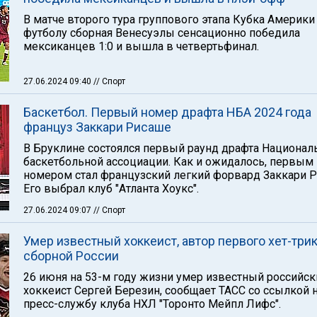
В матче второго тура группового этапа Кубка Америки
футболу сборная Венесуэлы сенсационно победила
мексиканцев 1:0 и вышла в четвертьфинал.
27.06.2024 09:40
// Спорт
Баскетбол. Первый номер драфта НБА 2024 года
француз Заккари Рисаше
В Бруклине состоялся первый раунд драфта Национал
баскетбольной ассоциации. Как и ожидалось, первым
номером стал французский легкий форвард Заккари 
Его выбрал клуб "Атланта Хоукс".
27.06.2024 09:07
// Спорт
Умер известный хоккеист, автор первого хет-три
сборной России
26 июня на 53-м году жизни умер известный российск
хоккеист Сергей Березин, сообщает ТАСС со ссылкой 
пресс-службу клуба НХЛ "Торонто Мейпл Лифс".