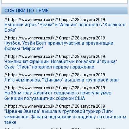
ССЫЛКИ ПО ТЕМЕ
//
https://www.newsru.co.il/
//
Спорт
//
28 августа 2019
Бывший игрок "Реала" и "Алании" перешел в "Козаккен
Бойз"
//
https://www.newsru.co.il/
//
Спорт
//
28 августа 2019
Футбол. Усэйн Болт принял участие в презентации
формы "Марселя"
//
https://www.newsru.co.il/
//
Спорт
//
28 августа 2019
Чемпионат Франции. Незабитый пенальти и "пушка"
Суке. "Лион" потерпел первое поражение
//
https://www.newsru.co.il/
//
Спорт
//
28 августа 2019
Лига чемпионов. ""Динамо" вышло в групповой этап
//
https://www.newsru.co.il/
//
Спорт
//
28 августа 2019
На 36-м году жизни от сердечного приступа умер
бывший полузащитник сборной США
//
https://www.newsru.co.il/
//
Спорт
//
28 августа 2019
"Црвена Звезда" вышла в групповой турнир Лиги
чемпионов. Фанаты подъехали к стадиону на советском
танке