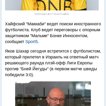
GettyImages, фото Тронд Тандберг
Хайфский "Маккаби" ведет поиски иностранного
футболиста. Клуб ведет переговоры с опорным
защитником "Мальме" Бонке Инносентом,
сообщает
Sport5.
Яков Шахар сегодня встретится с футболистом,
который прилетел в Израиль на ответный матч
решающего раунда плэй-офф Лиги Европы
против "Бней Йегуды" (в первом матче шведы
победили 3:0).