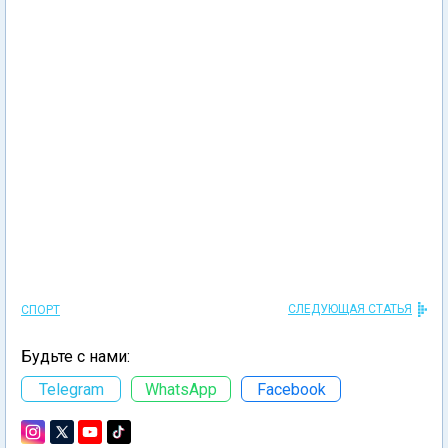
СЛЕДУЮЩАЯ СТАТЬЯ
СПОРТ
Будьте с нами:
Telegram
WhatsApp
Facebook