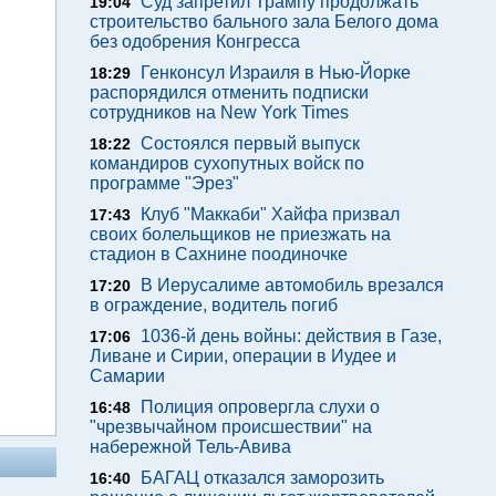
Суд запретил Трампу продолжать
19:04
строительство бального зала Белого дома
без одобрения Конгресса
Генконсул Израиля в Нью-Йорке
18:29
распорядился отменить подписки
сотрудников на New York Times
Состоялся первый выпуск
18:22
командиров сухопутных войск по
программе "Эрез"
Клуб "Маккаби" Хайфа призвал
17:43
своих болельщиков не приезжать на
стадион в Сахнине поодиночке
В Иерусалиме автомобиль врезался
17:20
в ограждение, водитель погиб
1036-й день войны: действия в Газе,
17:06
Ливане и Сирии, операции в Иудее и
Самарии
Полиция опровергла слухи о
16:48
"чрезвычайном происшествии" на
набережной Тель-Авива
БАГАЦ отказался заморозить
16:40