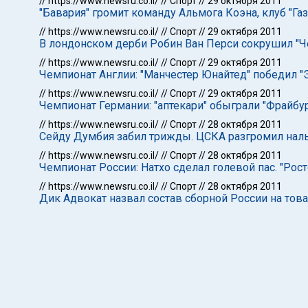
//
https://www.newsru.co.il/
//
Спорт
//
29 октября 2011
"Бавария" громит команду Альмога Коэна, клуб "Га
//
https://www.newsru.co.il/
//
Спорт
//
29 октября 2011
В лондонском дерби Робин Ван Перси сокрушил "Ч
//
https://www.newsru.co.il/
//
Спорт
//
29 октября 2011
Чемпионат Англии: "Манчестер Юнайтед" победил "
//
https://www.newsru.co.il/
//
Спорт
//
29 октября 2011
Чемпионат Германии: "аптекари" обыграли "Фрайбур
//
https://www.newsru.co.il/
//
Спорт
//
28 октября 2011
Сейду Думбия забил трижды. ЦСКА разгромил наль
//
https://www.newsru.co.il/
//
Спорт
//
28 октября 2011
Чемпионат России: Натхо сделал голевой пас. "Рост
//
https://www.newsru.co.il/
//
Спорт
//
28 октября 2011
Дик Адвокат назвал состав сборной России на тов