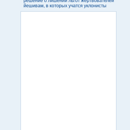
решение о лишении льгот жертвователей
йешивам, в которых учатся уклонисты