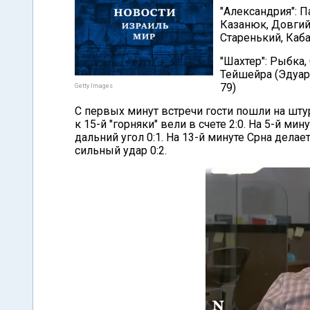
"Александрия": П
Казанюк, Довгий,
Старенький, Каб
"Шахтер": Рыбка, 
Тейшейра (Эдуард
79)
Getty Images
С первых минут встречи гости пошли на штур
к 15-й "горняки" вели в счете 2:0. На 5-й м
дальний угол 0:1. На 13-й минуте Срна дела
сильный удар 0:2.