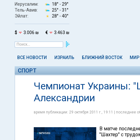
Иерусалим:
18° -
29°
Тель-Авив:
25° -
31°
Эйлат:
28° -
40°
$
3.006 ₪
€
3.463 ₪
ВСЕ НОВОСТИ
ИЗРАИЛЬ
БЛИЖНИЙ ВОСТОК
МИР
СПОРТ
Чемпионат Украины: "
Александрии
время публикации: 29 октября 2011 г., 19:11 | последнее о
В матче последн
"Шахтер" с трудо