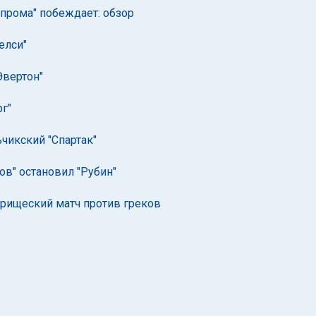
зпрома" побеждает: обзор
елси"
Эвертон"
г"
чикский "Спартак"
ов" остановил "Рубин"
арищеский матч против греков