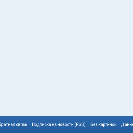
братная связь
Подписка на новости (RSS)
Без картинок
Данны