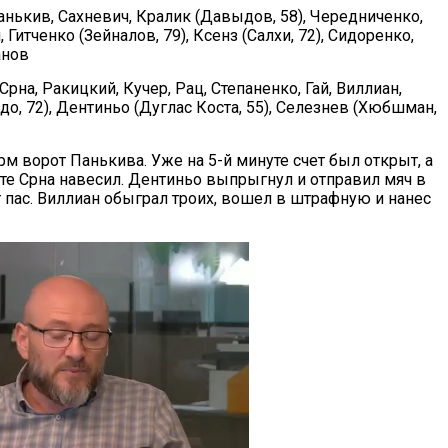
анькив, Сахневич, Кралик (Давыдов, 58), Чередниченко,
 Гитченко (Зейналов, 79), Ксенз (Салхи, 72), Сидоренко,
анов
Срна, Ракицкий, Кучер, Рац, Степаненко, Гай, Виллиан,
о, 72), Дентиньо (Дуглас Коста, 55), Селезнев (Хюбшман,
м ворот Панькива. Уже на 5-й минуте счет был открыт, а
инуте Срна навесил. Дентиньо выпрыгнул и отправил мяч в
ет пас. Виллиан обыграл троих, вошел в штрафную и нанес