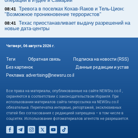
операции в Иудее и Самарии
Тревога в поселках Кохав-Яаков и Тель-Цион:
08:41
"Возможное проникновение террористов"
Техас приостанавливает выдачу разрешений на
08:41
новые дата-центры
Четверг, 06 августа 2026 г.
Теги
Обратная связь
Подписка на новости (RSS)
Без картинок
Данные редакции и устав
Реклама:
advertising@newsru.co.il
Все права на материалы, опубликованные на сайте NEWSru.co.il ,
охраняются в соответствии с законодательством Израиля. При
использовании материалов сайта гиперссылка на NEWSru.co.il
обязательна. Перепечатка интервью, репортажей, эксклюзивных
статей без согласования с редакцией запрещена – в том числе в
соцсетях. Использование фотоматериалов агентств не разрешается.