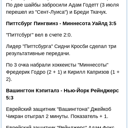
По две шайбы забросили Адам Годетт (3 июля
перешел из "Сент-Луиса") и Бреди Ткачук.
Питтсбург Пингвинз - Миннесота Уайлд 3:5
"Питтсбург" вел в счете 2:0.
Лидер "Питтсбурга" Сидни Кросби сделал три
результативные передачи.
По 3 очка набрали хоккеисты "Миннесоты"
Фредерик Годро (2 + 1) и Кирилл Капризов (1 +
2).
Вашингтон Кэпиталз - Нью-Йорк Рейнджерс
5:3
Еврейский защитник "Вашингтона" Джейкоб
Чикран отыграл 2 минуты. Показатель + 1.
Еврейский защитник "Рейнджерс" Адам Фокс