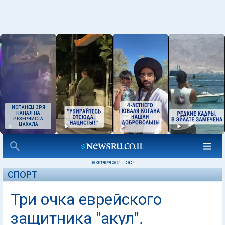
ИСПАНЕЦ ЗРЯ
НАПАЛ НА
РЕЗЕРВИСТА
ЦАХАЛА
30 ОКТЯБРЯ 2024
|
08:04
СПОРТ
Три очка еврейского
защитника "акул".