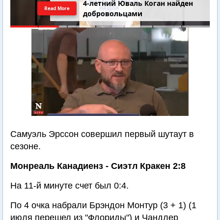
4-летний Юваль Коган найден
Read More
добровольцами
Самуэль Эрссон совершил первый шутаут в
сезоне.
Монреаль Канадиенз - Сиэтл Кракен 2:8
На 11-й минуте счет был 0:4.
По 4 очка набрали Брэндон Монтур (3 + 1) (1
июля перешел из "Флориды") и Чандлер