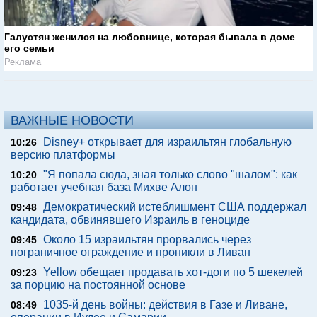
Галустян женился на любовнице, которая бывала в доме
его семьи
Реклама
ВАЖНЫЕ НОВОСТИ
Disney+ открывает для израильтян глобальную
10:26
версию платформы
"Я попала сюда, зная только слово "шалом": как
10:20
работает учебная база Михве Алон
Демократический истеблишмент США поддержал
09:48
кандидата, обвинявшего Израиль в геноциде
Около 15 израильтян прорвались через
09:45
пограничное ограждение и проникли в Ливан
Yellow обещает продавать хот-доги по 5 шекелей
09:23
за порцию на постоянной основе
1035-й день войны: действия в Газе и Ливане,
08:49