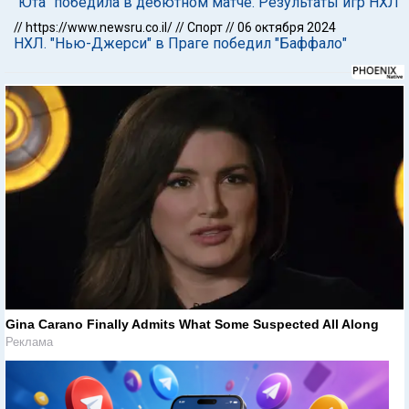
"Юта" победила в дебютном матче. Результаты игр НХЛ
//
https://www.newsru.co.il/
//
Спорт
//
06 октября 2024
НХЛ. "Нью-Джерси" в Праге победил "Баффало"
Gina Carano Finally Admits What Some Suspected All Along
Реклама