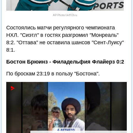
AP Photo/Jeff Chiu
Состоялись матчи регулярного чемпионата
НХЛ. "Сиэтл" в гостях разгромил "Монреаль"
8:2. "Оттава" не оставила шансов "Сент-Луису"
8:1.
Бостон Брюинз - Филадельфия Флайерз 0:2
По броскам 23:19 в пользу "Бостона".