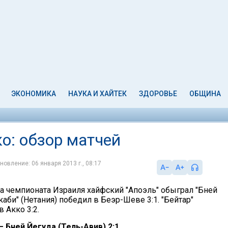
ЭКОНОМИКА
НАУКА И ХАЙТЕК
ЗДОРОВЬЕ
ОБЩИНА
ко: обзор матчей
новление: 06 января 2013 г., 08:17
ра чемпионата Израиля хайфский "Апоэль" обыграл "Бней
ккаби" (Нетания) победил в Беэр-Шеве 3:1. "Бейтар"
 Акко 3:2.
– Бней Йегуда (Тель-Авив) 2:1