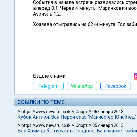
События в начале встречи развивались стре
вперед 0:1. Через 4 минуты Маринкович восс
Азриэль 1:2.
Хозяева отыгрались на 62-й минуте. Гол за
Будьте с нами:
Telegram
WhatsApp
Facebook
ССЫЛКИ ПО ТЕМЕ
//
https://www.newsru.co.il/
//
Спорт
//
06 января 2013
Кубок Англии: Ван Перси спас "Манчестер Юнайтед"
//
https://www.newsru.co.il/
//
Спорт
//
05 января 2013
Бен Хаим дебютирует в Лондоне, Ба начинает забив