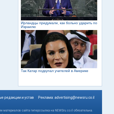
е редакции и устав
Реклама:
advertising@newsru.co.il
и материалов сайта гиперссылка на NEWSru.co.il обязательна.