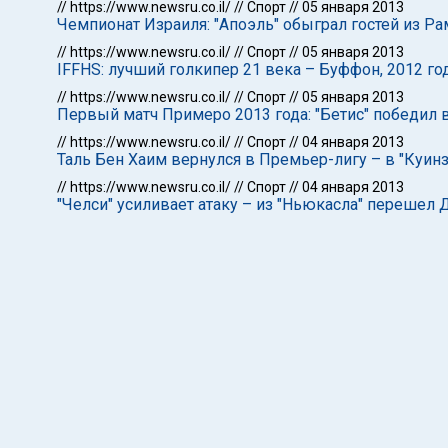
//
https://www.newsru.co.il/
//
Спорт
//
05 января 2013
Чемпионат Израиля: "Апоэль" обыграл гостей из Р
//
https://www.newsru.co.il/
//
Спорт
//
05 января 2013
IFFHS: лучший голкипер 21 века – Буффон, 2012 го
//
https://www.newsru.co.il/
//
Спорт
//
05 января 2013
Первый матч Примеро 2013 года: "Бетис" победил 
//
https://www.newsru.co.il/
//
Спорт
//
04 января 2013
Таль Бен Хаим вернулся в Премьер-лигу – в "Куин
//
https://www.newsru.co.il/
//
Спорт
//
04 января 2013
"Челси" усиливает атаку – из "Ньюкасла" перешел 