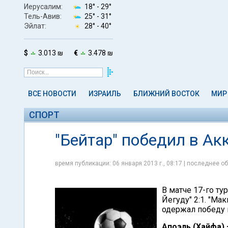
Иерусалим:
18° -
29°
Тель-Авив:
25° -
31°
Эйлат:
28° -
40°
$
3.013 ₪
€
3.478 ₪
ВСЕ НОВОСТИ
ИЗРАИЛЬ
БЛИЖНИЙ ВОСТОК
МИР
СПОРТ
"Бейтар" победил в Ак
время публикации: 06 января 2013 г., 08:17 | последнее об
В матче 17-го ту
Йегуду" 2:1. "Ма
одержал победу в
Апоэль (Хайфа) 