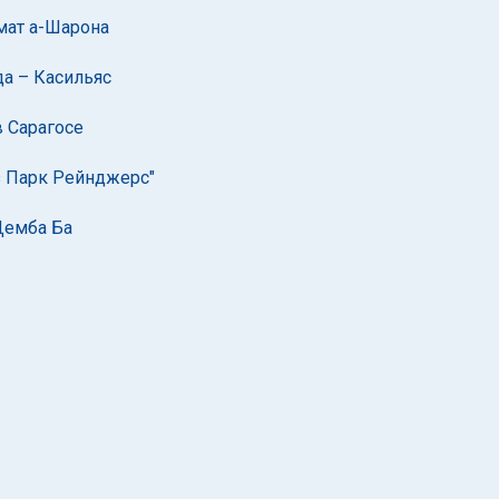
амат а-Шарона
да – Касильяс
в Сарагосе
з Парк Рейнджерс"
Демба Ба