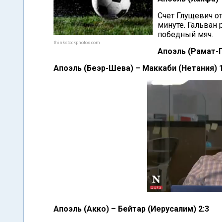
Счет Глущевич от
минуте. Гальван 
победный мяч.
thinkstockphotos.com
Апоэль (Рамат-Г
Апоэль (Беэр-Шева) – Маккаби (Нетания) 1
Апоэль (Акко) – Бейтар (Иерусалим) 2:3