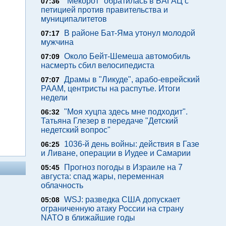
"Мекорот" обратилась в БАГАЦ с
07:36
петицией против правительства и
муниципалитетов
В районе Бат-Яма утонул молодой
07:17
мужчина
Около Бейт-Шемеша автомобиль
07:09
насмерть сбил велосипедиста
Драмы в "Ликуде", арабо-еврейский
07:07
РААМ, центристы на распутье. Итоги
недели
"Моя хуцпа здесь мне подходит".
06:32
Татьяна Глезер в передаче "Детский
недетский вопрос"
1036-й день войны: действия в Газе
06:25
и Ливане, операции в Иудее и Самарии
Прогноз погоды в Израиле на 7
05:45
августа: спад жары, переменная
облачность
WSJ: разведка США допускает
05:08
ограниченную атаку России на страну
NATO в ближайшие годы