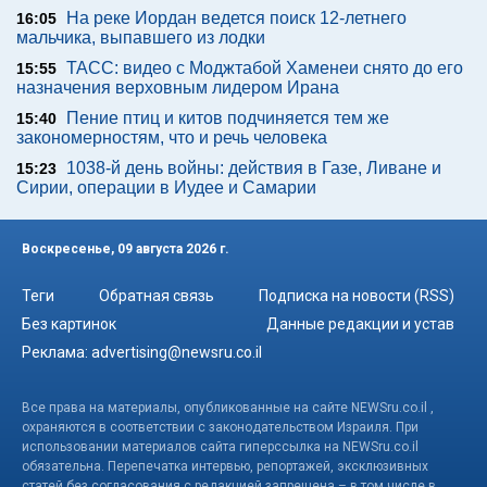
На реке Иордан ведется поиск 12-летнего
16:05
мальчика, выпавшего из лодки
ТАСС: видео с Моджтабой Хаменеи снято до его
15:55
назначения верховным лидером Ирана
Пение птиц и китов подчиняется тем же
15:40
закономерностям, что и речь человека
1038-й день войны: действия в Газе, Ливане и
15:23
Сирии, операции в Иудее и Самарии
Воскресенье, 09 августа 2026 г.
Теги
Обратная связь
Подписка на новости (RSS)
Без картинок
Данные редакции и устав
Реклама:
advertising@newsru.co.il
Все права на материалы, опубликованные на сайте NEWSru.co.il ,
охраняются в соответствии с законодательством Израиля. При
использовании материалов сайта гиперссылка на NEWSru.co.il
обязательна. Перепечатка интервью, репортажей, эксклюзивных
статей без согласования с редакцией запрещена – в том числе в