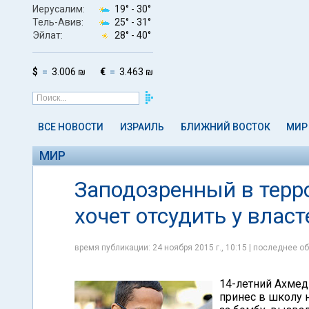
Иерусалим:
19° -
30°
Тель-Авив:
25° -
31°
Эйлат:
28° -
40°
$
3.006 ₪
€
3.463 ₪
ВСЕ НОВОСТИ
ИЗРАИЛЬ
БЛИЖНИЙ ВОСТОК
МИР
МИР
Заподозренный в терр
хочет отсудить у влас
время публикации: 24 ноября 2015 г., 10:15 | последнее об
14-летний Ахмед
принес в школу н