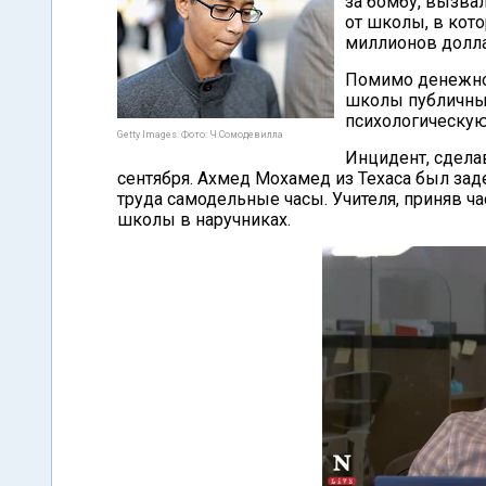
за бомбу, вызва
от школы, в кот
миллионов долл
Помимо денежной
школы публичных
психологическую
Getty Images. Фото: Ч.Сомодевилла
Инцидент, сдела
сентября. Ахмед Мохамед из Техаса был зад
труда самодельные часы. Учителя, приняв ч
школы в наручниках.