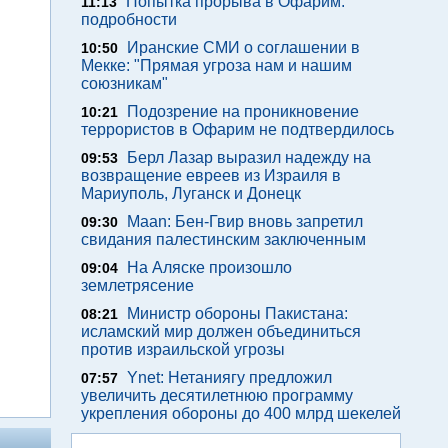
Попытка прорыва в Офарим:
11:13
подробности
Иранские СМИ о соглашении в
10:50
Мекке: "Прямая угроза нам и нашим
союзникам"
Подозрение на проникновение
10:21
террористов в Офарим не подтвердилось
Берл Лазар выразил надежду на
09:53
возвращение евреев из Израиля в
Мариуполь, Луганск и Донецк
Maan: Бен-Гвир вновь запретил
09:30
свидания палестинским заключенным
На Аляске произошло
09:04
землетрясение
Министр обороны Пакистана:
08:21
исламский мир должен объединиться
против израильской угрозы
Ynet: Нетаниягу предложил
07:57
увеличить десятилетнюю программу
укрепления обороны до 400 млрд шекелей