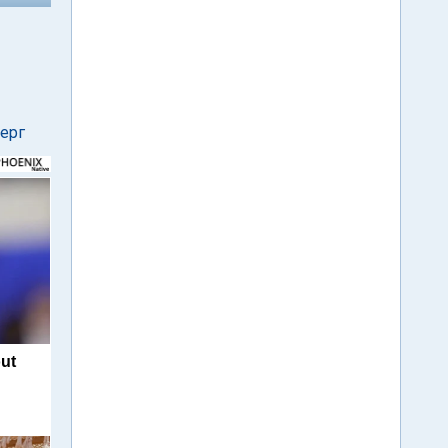
берг
ut