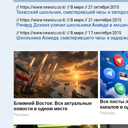
//
https://www.newsru.co.il/
//
В мире
//
21 октября 2015
Техасский школьник, смастеривший часы и заподоз
//
https://www.newsru.co.il/
//
В мире
//
21 сентября 2015
Ричард Докинз уличил школьника Ахмеда в мошенн
//
https://www.newsru.co.il/
//
В мире
//
17 сентября 2015
Школьника Ахмеда, смастерившего часы и задержан
Все посты 
Ближний Восток: Все актуальные
каналов в о
новости в одном месте
Реклама
Реклама