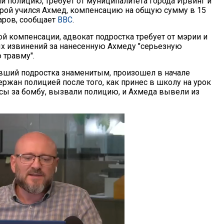
ли полицию, требует от муниципалитета города Ирвинг и
орой учился Ахмед, компенсацию на общую сумму в 15
аров, сообщает
BBC
.
 компенсации, адвокат подростка требует от мэрии и
 извинений за нанесенную Ахмеду "серьезную
 травму".
вший подростка знаменитым, произошел в начале
ержан полицией после того, как принес в школу на урок
асы за бомбу, вызвали полицию, и Ахмеда вывели из