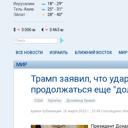
Иерусалим:
18° -
29°
Тель-Авив:
25° -
31°
Эйлат:
28° -
40°
$
3.006 ₪
€
3.463 ₪
ВСЕ НОВОСТИ
ИЗРАИЛЬ
БЛИЖНИЙ ВОСТОК
МИР
МИР
Трамп заявил, что уда
продолжаться еще "до
США
Хуситы
Дональд Трамп
время публикации: 26 марта 2025 г., 23:49 | последнее обн
Президент Донал