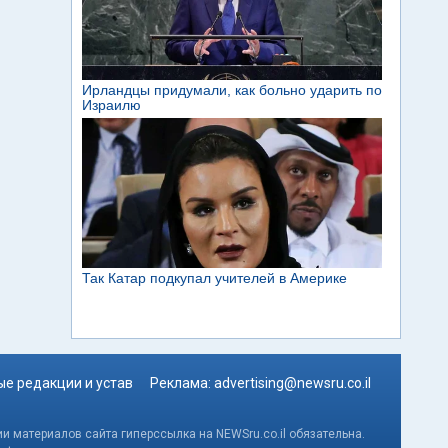
е редакции и устав
Реклама:
advertising@newsru.co.il
и материалов сайта гиперссылка на NEWSru.co.il обязательна.