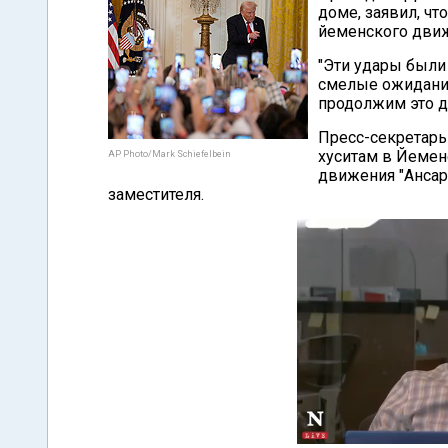
доме, заявил, ч
йеменского движ
"Эти удары были
смелые ожидания
продолжим это д
Пресс-секретарь
хуситам в Йемен
AP Photo/Mark Schiefelbein
движения "Ансар 
заместителя.