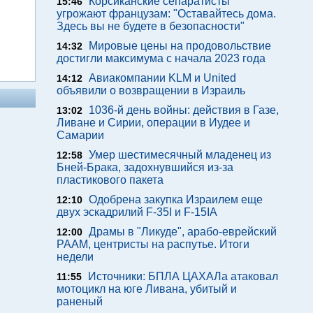
Корсиканские сепаратисты
15:46
угрожают французам: "Оставайтесь дома.
Здесь вы не будете в безопасности"
Мировые цены на продовольствие
14:32
достигли максимума с начала 2023 года
Авиакомпании KLM и United
14:12
объявили о возвращении в Израиль
1036-й день войны: действия в Газе,
13:02
Ливане и Сирии, операции в Иудее и
Самарии
Умер шестимесячный младенец из
12:58
Бней-Брака, задохнувшийся из-за
пластикового пакета
Одобрена закупка Израилем еще
12:10
двух эскадрилий F-35I и F-15IA
Драмы в "Ликуде", арабо-еврейский
12:00
РААМ, центристы на распутье. Итоги
недели
Источники: БПЛА ЦАХАЛа атаковал
11:55
мотоцикл на юге Ливана, убитый и
раненый