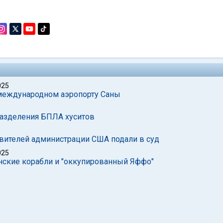
025
 международном аэропорту Саны
азделения БПЛА хуситов
авителей администрации США подали в суд
025
нские корабли и "оккупированный Яффо"