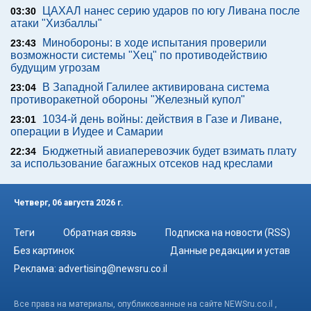
ЦАХАЛ нанес серию ударов по югу Ливана после
03:30
атаки "Хизбаллы"
Минобороны: в ходе испытания проверили
23:43
возможности системы "Хец" по противодействию
будущим угрозам
В Западной Галилее активирована система
23:04
противоракетной обороны "Железный купол"
1034-й день войны: действия в Газе и Ливане,
23:01
операции в Иудее и Самарии
Бюджетный авиаперевозчик будет взимать плату
22:34
за использование багажных отсеков над креслами
Четверг, 06 августа 2026 г.
Теги
Обратная связь
Подписка на новости (RSS)
Без картинок
Данные редакции и устав
Реклама:
advertising@newsru.co.il
Все права на материалы, опубликованные на сайте NEWSru.co.il ,