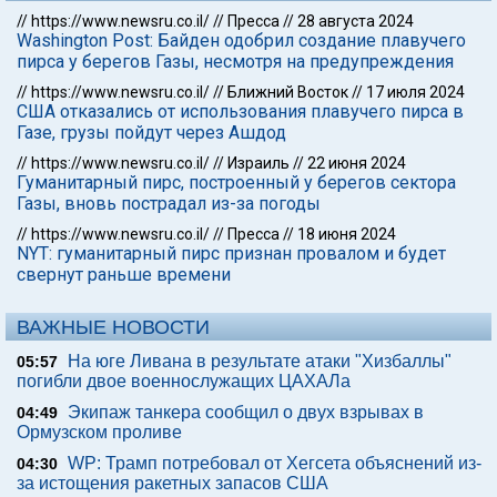
//
https://www.newsru.co.il/
//
Пресса
//
28 августа 2024
Washington Post: Байден одобрил создание плавучего
пирса у берегов Газы, несмотря на предупреждения
//
https://www.newsru.co.il/
//
Ближний Восток
//
17 июля 2024
США отказались от использования плавучего пирса в
Газе, грузы пойдут через Ашдод
//
https://www.newsru.co.il/
//
Израиль
//
22 июня 2024
Гуманитарный пирс, построенный у берегов сектора
Газы, вновь пострадал из-за погоды
//
https://www.newsru.co.il/
//
Пресса
//
18 июня 2024
NYT: гуманитарный пирс признан провалом и будет
свернут раньше времени
ВАЖНЫЕ НОВОСТИ
На юге Ливана в результате атаки "Хизбаллы"
05:57
погибли двое военнослужащих ЦАХАЛа
Экипаж танкера сообщил о двух взрывах в
04:49
Ормузском проливе
WP: Трамп потребовал от Хегсета объяснений из-
04:30
за истощения ракетных запасов США