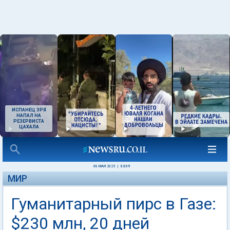
ИСПАНЕЦ ЗРЯ
НАПАЛ НА
РЕЗЕРВИСТА
ЦАХАЛА
08 МАЯ 2025
|
03:09
МИР
Гуманитарный пирс в Газе:
$230 млн, 20 дней