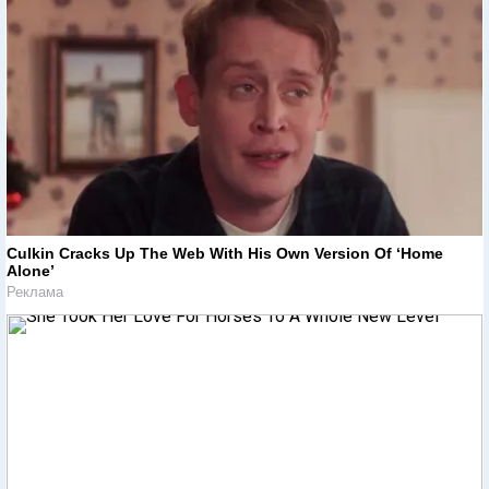
Culkin Cracks Up The Web With His Own Version Of ‘Home
Alone’
Реклама