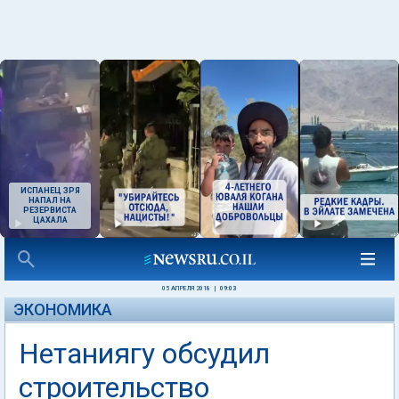
ИСПАНЕЦ ЗРЯ
НАПАЛ НА
РЕЗЕРВИСТА
ЦАХАЛА
05 АПРЕЛЯ 2018
|
09:03
ЭКОНОМИКА
Нетаниягу обсудил
строительство