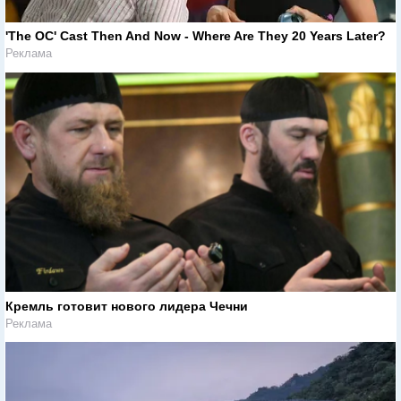
'The OC' Cast Then And Now - Where Are They 20 Years Later?
Реклама
Кремль готовит нового лидера Чечни
Реклама