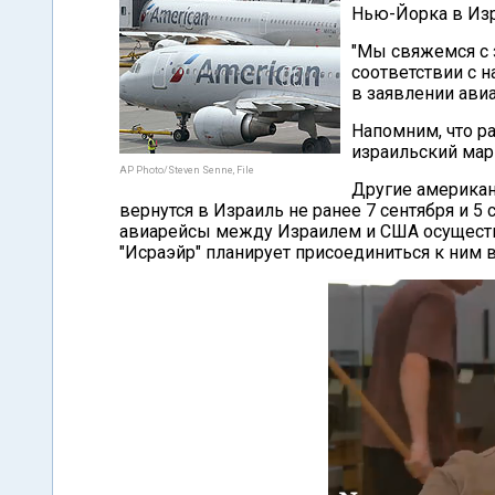
Нью-Йорка в Изра
"Мы свяжемся с 
соответствии с н
в заявлении ави
Напомним, что ра
израильский марш
AP Photo/Steven Senne, File
Другие американск
вернутся в Израиль не ранее 7 сентября и 5
авиарейсы между Израилем и США осуществл
"Исраэйр" планирует присоединиться к ним