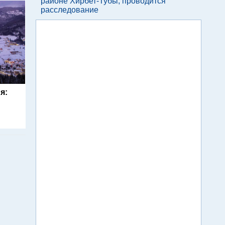
районе Хирбет-Тубы, проводится
расследование
я: