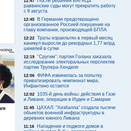
После решения БАГАЦа
12:47
раввинские суды могут прекратить работу
с 9 августа
В Германии предотвращено
12:45
организованное Россией покушение на
главу компании, производящей БПЛА
Траты израильтян в первый месяц
12:22
каникул выросли до рекордных 1,77 млрд
шекелей в сутки
"Сругим": партия Голана заказала
12:19
исследование электоральных перспектив
партии Трупера-Хенделя
ФИФА извинилась за попытку
12:06
приватизировать чемпионат мира.
Инфантино остается
1035-й день войны: действия в Газе
12:02
и Ливане, операции в Иудее и Самарии
ЦАХАЛ: "Хизбалла" создала тысячи
11:45
are
объектов военной инфраструктуры в
деревнях южного Ливана
Нападение и поджоги домов в
11:16