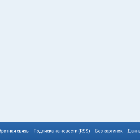
братная связь
Подписка на новости (RSS)
Без картинок
Данны