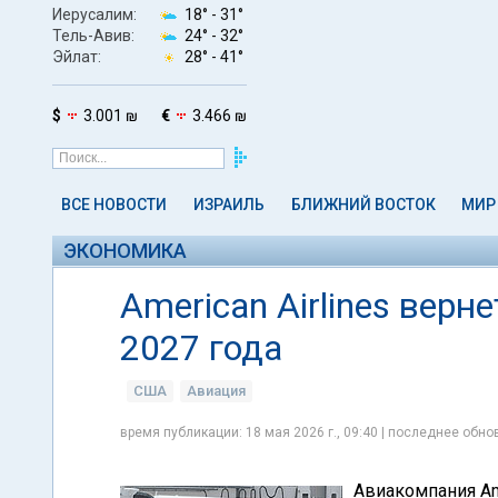
Иерусалим:
18° -
31°
Тель-Авив:
24° -
32°
Эйлат:
28° -
41°
$
3.001 ₪
€
3.466 ₪
ВСЕ НОВОСТИ
ИЗРАИЛЬ
БЛИЖНИЙ ВОСТОК
МИР
ЭКОНОМИКА
American Airlines верн
2027 года
США
Авиация
время публикации: 18 мая 2026 г., 09:40 | последнее обнов
Авиакомпания Am