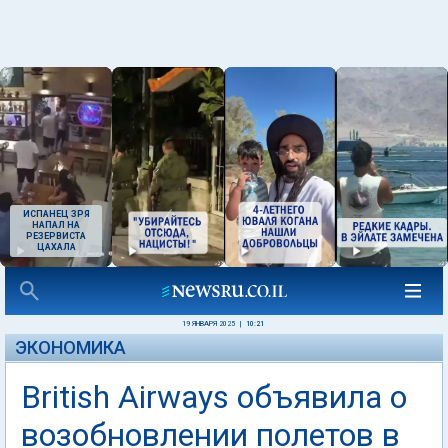
ИСПАНЕЦ ЗРЯ
НАПАЛ НА
РЕЗЕРВИСТА
ЦАХАЛА
19 ЯНВАРЯ 2025
|
10:21
ЭКОНОМИКА
British Airways объявила о
возобновлении полетов в