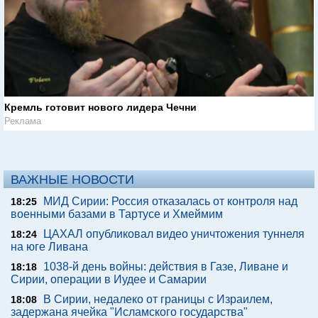
Кремль готовит нового лидера Чечни
Реклама
ВАЖНЫЕ НОВОСТИ
МИД Сирии: Россия отказалась от контроля над
18:25
военными базами в Тартусе и Хмеймим
ЦАХАЛ опубликовал видео уничтожения туннеля
18:24
на юге Ливана
1038-й день войны: действия в Газе, Ливане и
18:18
Сирии, операции в Иудее и Самарии
В Сирии, недалеко от границы с Израилем,
18:08
задержана ячейка "Исламского государства"