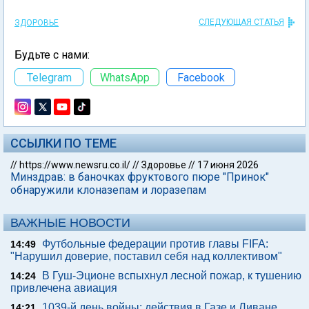
СЛЕДУЮЩАЯ СТАТЬЯ
ЗДОРОВЬЕ
Будьте с нами:
Telegram
WhatsApp
Facebook
ССЫЛКИ ПО ТЕМЕ
//
https://www.newsru.co.il/
//
Здоровье
//
17 июня 2026
Минздрав: в баночках фруктового пюре "Принок"
обнаружили клоназепам и лоразепам
ВАЖНЫЕ НОВОСТИ
Футбольные федерации против главы FIFA:
14:49
"Нарушил доверие, поставил себя над коллективом"
В Гуш-Эционе вспыхнул лесной пожар, к тушению
14:24
привлечена авиация
1039-й день войны: действия в Газе и Ливане,
14:21