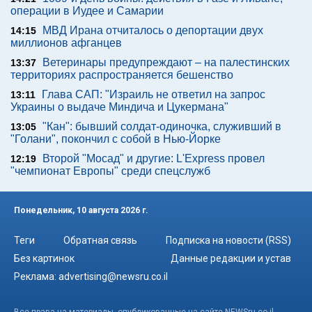
операции в Иудее и Самарии
МВД Ирана отчиталось о депортации двух
14:15
миллионов афганцев
Ветеринары предупреждают – на палестинских
13:37
территориях распространяется бешенство
Глава САП: "Израиль не ответил на запрос
13:11
Украины о выдаче Миндича и Цукермана"
"Кан": бывший солдат-одиночка, служивший в
13:05
"Голани", покончил с собой в Нью-Йорке
Второй "Мосад" и другие: L'Express провел
12:19
"чемпионат Европы" среди спецслужб
Понедельник, 10 августа 2026 г.
Теги
Обратная связь
Подписка на новости (RSS)
Без картинок
Данные редакции и устав
Реклама:
advertising@newsru.co.il
Все права на материалы, опубликованные на сайте NEWSru.co.il ,