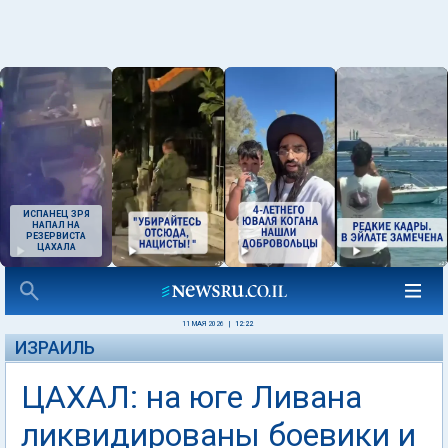
ИСПАНЕЦ ЗРЯ
НАПАЛ НА
РЕЗЕРВИСТА
ЦАХАЛА
11 МАЯ 2026
|
12:22
ИЗРАИЛЬ
ЦАХАЛ: на юге Ливана
ликвидированы боевики и