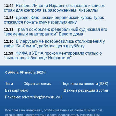
Reuters: Ливан и Израиль согласовали список
13:44
стран для контроля за разоружением "Хизбаллы"
Дзюдо. Юношеский европейский кубок. Турок
13:33
отказался пожать руку израильтянину
Трамп оскорблен: федеральный суд назвал его
12:33
"временным квартирантом" Белого дома
В Иерусалиме возобновились столкновения у
12:10
кафе "Бе-Симта", работающего в субботу
ФИФА и УЕФА прокомментировали статью о
11:59
"выплатах любовнице Инфантино"
Суббота, 08 августа 2026 г.
Теги
Обратная связь
Подписка на новости (RSS)
Без картинок
Данные редакции и устав
Реклама:
advertising@newsru.co.il
Все права на материалы, опубликованные на сайте NEWSru.co.il ,
охраняются в соответствии с законодательством Израиля. При