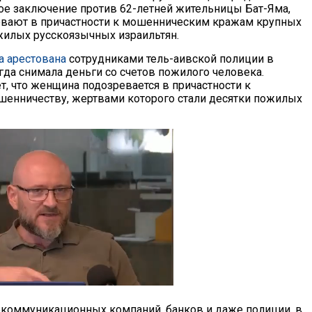
ое заключение против 62-летней жительницы Бат-Яма,
вают в причастности к мошенническим кражам крупных
жилых русскоязычных израильтян.
а арестована
сотрудниками тель-аивской полиции в
гда снимала деньги со счетов пожилого человека.
т, что женщина подозревается в причастности к
енничеству, жертвами которого стали десятки пожилых
екоммуникационных компаний, банков и даже полиции, в