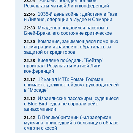
"Апоэль" победил поляков.
23:04
Результаты матчей Лиги конференций
1035-й день войны: действия в Газе
22:45
и Ливане, операции в Иудее и Самарии
Младенец подавился пакетом в
22:33
Бней-Браке, его состояние критическое
Компания, занимающаяся помощью
22:30
в эмиграции израильтян, обратилась за
защитой от кредиторов
Киевляне победили. "Бейтар"
22:28
проиграл. Результаты матчей Лиги
конференций
12 канал ИТВ: Роман Гофман
22:17
снимает с должностей двух руководителей
в "Мосаде"
Израильские пассажиры, судящиеся
22:12
с Blue Bird, едва не сорвали рейс
авиакомпании
В Великобритании был задержан
21:42
мужчина, пришедший в больницу в образе
смерти с косой