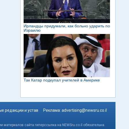
е редакции и устав
Реклама:
advertising@newsru.co.il
и материалов сайта гиперссылка на NEWSru.co.il обязательна.