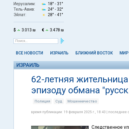
Иерусалим:
18° -
31°
Тель-Авив:
24° -
32°
Эйлат:
28° -
41°
$
3.013 ₪
€
3.478 ₪
ВСЕ НОВОСТИ
ИЗРАИЛЬ
БЛИЖНИЙ ВОСТОК
МИР
ИЗРАИЛЬ
62-летняя жительница
эпизоду обмана "русск
Полиция
Суд
Мошенничество
время публикации: 19 февраля 2025 г., 18:43 | последнее 
Следственное уп