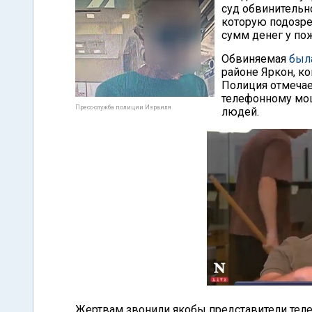
суд обвинительн
которую подозре
сумм денег у по
Обвиняемая
был
районе Яркон, ко
Полиция отмечае
телефонному мош
Пресс-служба полиции Израиля
людей.
Жертвам звонили якобы представители тел