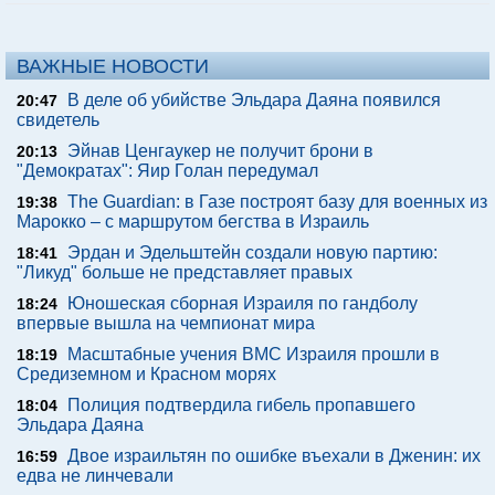
ВАЖНЫЕ НОВОСТИ
В деле об убийстве Эльдара Даяна появился
20:47
свидетель
Эйнав Ценгаукер не получит брони в
20:13
"Демократах": Яир Голан передумал
The Guardian: в Газе построят базу для военных из
19:38
Марокко – с маршрутом бегства в Израиль
Эрдан и Эдельштейн создали новую партию:
18:41
"Ликуд" больше не представляет правых
Юношеская сборная Израиля по гандболу
18:24
впервые вышла на чемпионат мира
Масштабные учения ВМС Израиля прошли в
18:19
Средиземном и Красном морях
Полиция подтвердила гибель пропавшего
18:04
Эльдара Даяна
Двое израильтян по ошибке въехали в Дженин: их
16:59
едва не линчевали