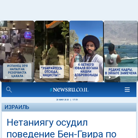
ИСПАНЕЦ ЗРЯ
НАПАЛ НА
РЕЗЕРВИСТА
ЦАХАЛА
20 МАЯ 2026
|
17:51
ИЗРАИЛЬ
Нетаниягу осудил
поведение Бен-Гвира по