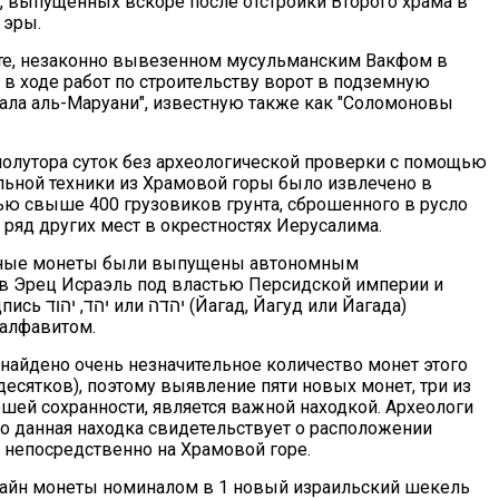
, выпущенных вскоре после отстройки Второго храма в
 эры.
нте, незаконно вывезенном мусульманским Вакфом в
 в ходе работ по строительству ворот в подземную
ала аль-Маруани", известную также как "Соломоновы
 полутора суток без археологической проверки с помощью
льной техники из Храмовой горы было извлечено в
ю свыше 400 грузовиков грунта, сброшенного в русло
 ряд других мест в окрестностях Иерусалима.
ные монеты были выпущены автономным
в Эрец Исраэль под властью Персидской империи и
агуд или Йагада)
алфавитом.
 найдено очень незначительное количество монет этого
десятков), поэтому выявление пяти новых монет, три из
ошей сохранности, является важной находкой. Археологи
то данная находка свидетельствует о расположении
 непосредственно на Храмовой горе.
зайн монеты номиналом в 1 новый израильский шекель