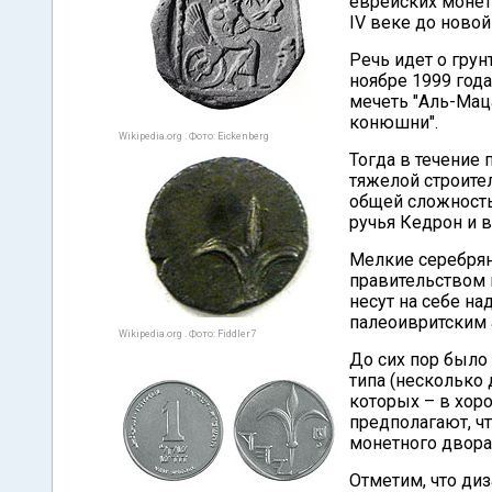
еврейских монет
IV веке до новой
Речь идет о гру
ноябре 1999 года
мечеть "Аль-Мац
конюшни".
Wikipedia.org . Фото: Eickenberg
Тогда в течение
тяжелой строите
общей сложность
ручья Кедрон и в
Мелкие серебря
правительством 
несут на себе надпись יהד, יהוד или יהדה (Йагад, Й
палеоивритским 
Wikipedia.org . Фото: Fiddler7
До сих пор было
типа (несколько 
которых – в хор
предполагают, ч
монетного двора
Отметим, что ди