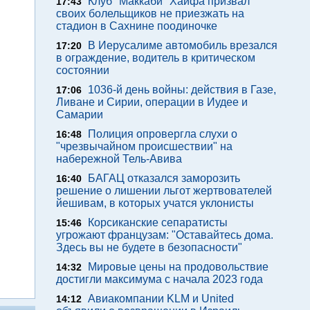
Клуб "Маккаби" Хайфа призвал
17:43
своих болельщиков не приезжать на
стадион в Сахнине поодиночке
В Иерусалиме автомобиль врезался
17:20
в ограждение, водитель в критическом
состоянии
1036-й день войны: действия в Газе,
17:06
Ливане и Сирии, операции в Иудее и
Самарии
Полиция опровергла слухи о
16:48
"чрезвычайном происшествии" на
набережной Тель-Авива
БАГАЦ отказался заморозить
16:40
решение о лишении льгот жертвователей
йешивам, в которых учатся уклонисты
Корсиканские сепаратисты
15:46
угрожают французам: "Оставайтесь дома.
Здесь вы не будете в безопасности"
Мировые цены на продовольствие
14:32
достигли максимума с начала 2023 года
Авиакомпании KLM и United
14:12