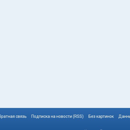
братная связь
Подписка на новости (RSS)
Без картинок
Данны