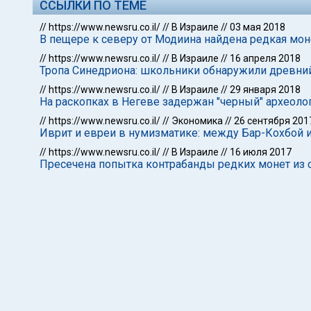
ССЫЛКИ ПО ТЕМЕ
//
https://www.newsru.co.il/
//
В Израиле
//
03 мая 2018
В пещере к северу от Модиина найдена редкая мон
//
https://www.newsru.co.il/
//
В Израиле
//
16 апреля 2018
Тропа Синедриона: школьники обнаружили древний
//
https://www.newsru.co.il/
//
В Израиле
//
29 января 2018
На раскопках в Негеве задержан "черный" археоло
//
https://www.newsru.co.il/
//
Экономика
//
26 сентября 201
Иврит и евреи в нумизматике: между Бар-Кохбой 
//
https://www.newsru.co.il/
//
В Израиле
//
16 июля 2017
Пресечена попытка контрабанды редких монет из 