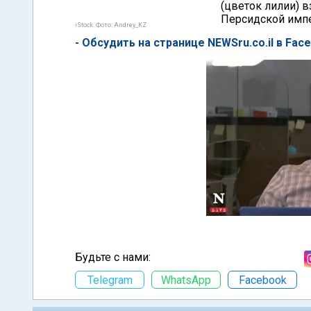
(цветок лилии) 
Персидской имп
iStock. Фото: Andrey_KZ
- Обсудить на странице NEWSru.co.il в Fac
Будьте с нами:
Telegram
WhatsApp
Facebook