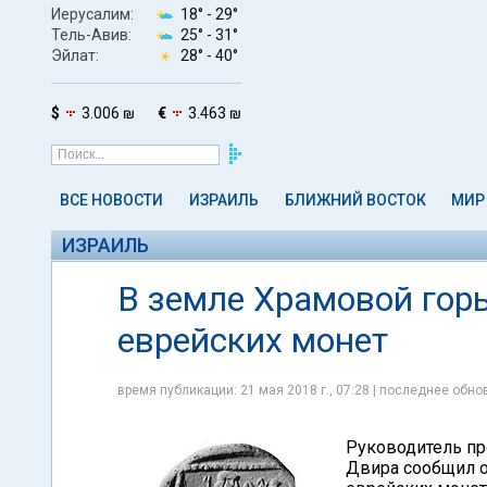
Иерусалим:
18° -
29°
Тель-Авив:
25° -
31°
Эйлат:
28° -
40°
$
3.006 ₪
€
3.463 ₪
ВСЕ НОВОСТИ
ИЗРАИЛЬ
БЛИЖНИЙ ВОСТОК
МИР
ИЗРАИЛЬ
В земле Храмовой гор
еврейских монет
время публикации: 21 мая 2018 г., 07:28 | последнее обнов
Руководитель пр
Двира сообщил о