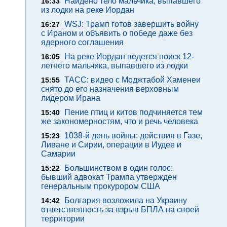
Найдено тело мальчика, выпавшего
16:33
из лодки на реке Иордан
WSJ: Трамп готов завершить войну
16:27
с Ираном и объявить о победе даже без
ядерного соглашения
На реке Иордан ведется поиск 12-
16:05
летнего мальчика, выпавшего из лодки
ТАСС: видео с Моджтабой Хаменеи
15:55
снято до его назначения верховным
лидером Ирана
Пение птиц и китов подчиняется тем
15:40
же закономерностям, что и речь человека
1038-й день войны: действия в Газе,
15:23
Ливане и Сирии, операции в Иудее и
Самарии
Большинством в один голос:
15:22
бывший адвокат Трампа утвержден
генеральным прокурором США
Болгария возложила на Украину
14:42
ответственность за взрыв БПЛА на своей
территории