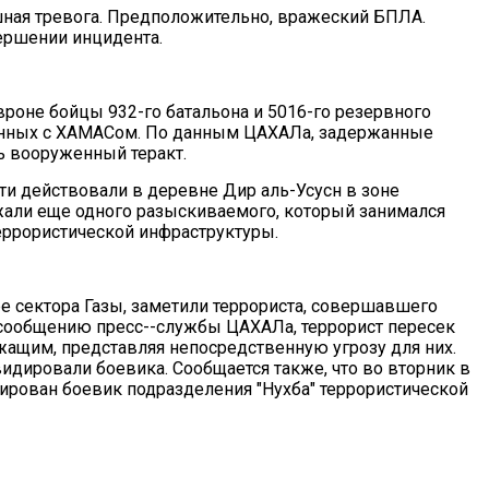
ная тревога. Предположительно, вражеский БПЛА.
ершении инцидента.
вроне бойцы 932-го батальона и 5016-го резервного
занных с ХАМАСом. По данным ЦАХАЛа, задержанные
 вооруженный теракт.
сти действовали в деревне Дир аль-Усусн в зоне
жали еще одного разыскиваемого, который занимался
ррористической инфраструктуры.
е сектора Газы, заметили террориста, совершавшего
 сообщению пресс--службы ЦАХАЛа, террорист пересек
жащим, представляя непосредственную угрозу для них.
дировали боевика. Сообщается также, что во вторник в
ирован боевик подразделения "Нухба" террористической