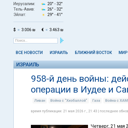
Иерусалим:
20° -
32°
Тель-Авив:
26° -
32°
Эйлат:
29° -
41°
$
3.006 ₪
€
3.463 ₪
ВСЕ НОВОСТИ
ИЗРАИЛЬ
БЛИЖНИЙ ВОСТОК
МИР
ИЗРАИЛЬ
958-й день войны: дей
операции в Иудее и С
Ливан
Война с "Хизбаллой"
Газа
Война с ХА
время публикации: 21 мая 2026 г., 21:43 | последнее обнов
Четверг, 21 мая 