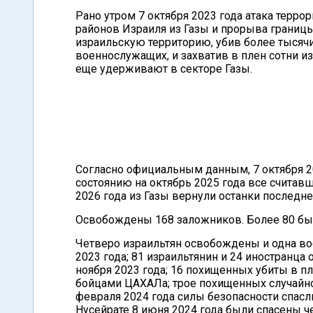
Рано утром 7 октября 2023 года атака терро
районов Израиля из Газы и прорыва границы
израильскую территорию, убив более тысячи
военнослужащих, и захватив в плен сотни и
еще удерживают в секторе Газы.
Согласно официальным данным, 7 октября 20
состоянию на октябрь 2025 года все счит
2026 года из Газы вернули останки последн
Освобождены 168 заложников. Более 80 был
Четверо израильтян освобождены и одна в
2023 года; 81 израильтянин и 24 иностранц
ноября 2023 года; 16 похищенных убиты в п
бойцами ЦАХАЛа; трое похищенных случайно
февраля 2024 года силы безопасности спасл
Нусейрате 8 июня 2024 года были спасены ч