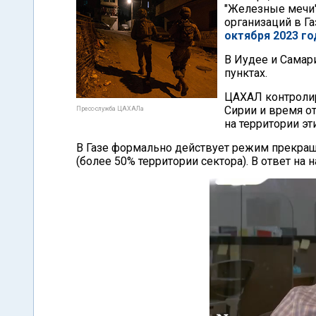
"Железные мечи"
организаций в Га
октября 2023 го
В Иудее и Самар
пунктах.
ЦАХАЛ контролир
Сирии и время о
Пресс-служба ЦАХАЛа
на территории эти
В Газе формально действует режим прекращ
(более 50% территории сектора). В ответ на