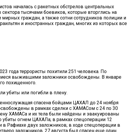
ристов началась с ракетных обстрелов центральных
 сектора тысячами боевиков, которые вторглись на
 мирных граждан, а также сотни сотрудников полиции и
зраильтян и иностранных граждан, многих из которых все
23 года террористы похитили 251 человека. По
авшиеся выжившими заложники освобождены. В январе
его похищенного.
и убиты или погибли в плену.
оеннослужащая спасена бойцами ЦАХАЛ до 24 ноября
а освобождены в рамках сделки с ХАМАСом с 24 по 30
лену ХАМАСа и их тела были найдены и эвакуированы
 убиты огнем ЦАХАЛа; в рамках спецоперации 12
и в Рафиахе двух заложников; в ходе спецоперации в
етверо заложников. 27 августа был спасен еще один