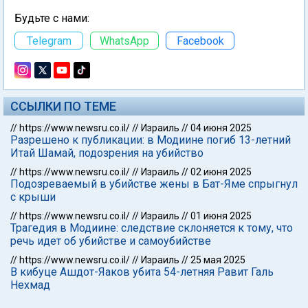
Будьте с нами:
Telegram
WhatsApp
Facebook
ССЫЛКИ ПО ТЕМЕ
//
https://www.newsru.co.il/
//
Израиль
//
04 июня 2025
Разрешено к публикации: в Модиине погиб 13-летний
Итай Шамай, подозрения на убийство
//
https://www.newsru.co.il/
//
Израиль
//
02 июня 2025
Подозреваемый в убийстве жены в Бат-Яме спрыгнул
с крыши
//
https://www.newsru.co.il/
//
Израиль
//
01 июня 2025
Трагедия в Модиине: следствие склоняется к тому, что
речь идет об убийстве и самоубийстве
//
https://www.newsru.co.il/
//
Израиль
//
25 мая 2025
В кибуце Ашдот-Яаков убита 54-летняя Равит Галь
Нехмад