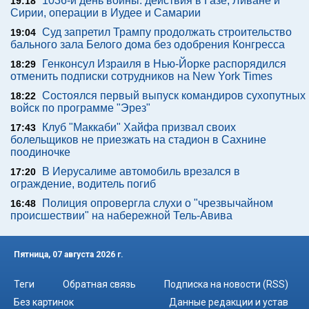
1036-й день войны: действия в Газе, Ливане и
19:18
Сирии, операции в Иудее и Самарии
Суд запретил Трампу продолжать строительство
19:04
бального зала Белого дома без одобрения Конгресса
Генконсул Израиля в Нью-Йорке распорядился
18:29
отменить подписки сотрудников на New York Times
Состоялся первый выпуск командиров сухопутных
18:22
войск по программе "Эрез"
Клуб "Маккаби" Хайфа призвал своих
17:43
болельщиков не приезжать на стадион в Сахнине
поодиночке
В Иерусалиме автомобиль врезался в
17:20
ограждение, водитель погиб
Полиция опровергла слухи о "чрезвычайном
16:48
происшествии" на набережной Тель-Авива
Пятница, 07 августа 2026 г.
Теги
Обратная связь
Подписка на новости (RSS)
Без картинок
Данные редакции и устав