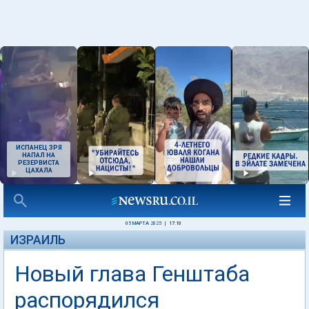
ИСПАНЕЦ ЗРЯ
НАПАЛ НА
РЕЗЕРВИСТА
ЦАХАЛА
05 МАРТА 2025
|
17:10
ИЗРАИЛЬ
Новый глава Генштаба
распорядился