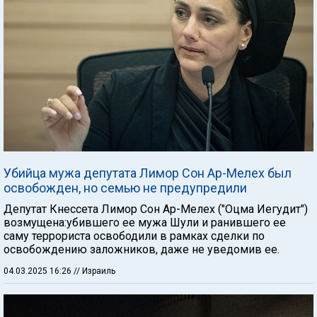
Убийца мужа депутата Лимор Сон Ар-Мелех был
освобожден, но семью не предупредили
Депутат Кнессета Лимор Сон Ар-Мелех ("Оцма Иегудит")
возмущена:убившего ее мужа Шули и ранившего ее
саму террориста освободили в рамках сделки по
освобождению заложников, даже не уведомив ее.
04.03.2025 16:26
// Израиль