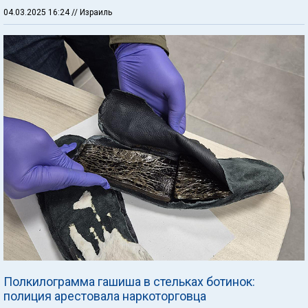
04.03.2025 16:24
// Израиль
Полкилограмма гашиша в стельках ботинок:
полиция арестовала наркоторговца