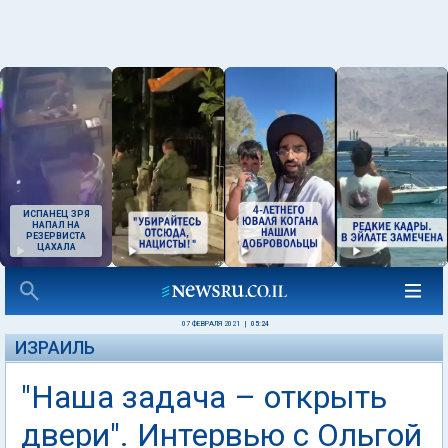
ИСПАНЕЦ ЗРЯ
НАПАЛ НА
РЕЗЕРВИСТА
ЦАХАЛА
07 ФЕВРАЛЯ 2021
|
05:24
ИЗРАИЛЬ
"Наша задача – открыть
двери". Интервью с Ольгой