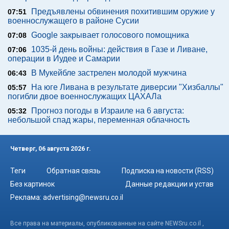
Предъявлены обвинения похитившим оружие у
07:51
военнослужащего в районе Сусии
Google закрывает голосового помощника
07:08
1035-й день войны: действия в Газе и Ливане,
07:06
операции в Иудее и Самарии
В Мукейбле застрелен молодой мужчина
06:43
На юге Ливана в результате диверсии "Хизбаллы"
05:57
погибли двое военнослужащих ЦАХАЛа
Прогноз погоды в Израиле на 6 августа:
05:32
небольшой спад жары, переменная облачность
Четверг, 06 августа 2026 г.
Теги
Обратная связь
Подписка на новости (RSS)
Без картинок
Данные редакции и устав
Реклама:
advertising@newsru.co.il
Все права на материалы, опубликованные на сайте NEWSru.co.il ,