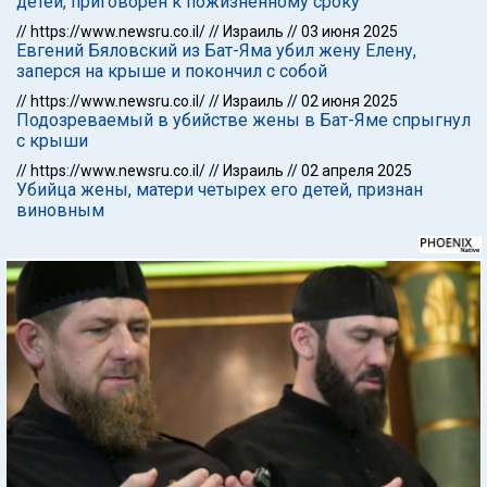
детей, приговорен к пожизненному сроку
//
https://www.newsru.co.il/
//
Израиль
//
03 июня 2025
Евгений Бяловский из Бат-Яма убил жену Елену,
заперся на крыше и покончил с собой
//
https://www.newsru.co.il/
//
Израиль
//
02 июня 2025
Подозреваемый в убийстве жены в Бат-Яме спрыгнул
с крыши
//
https://www.newsru.co.il/
//
Израиль
//
02 апреля 2025
Убийца жены, матери четырех его детей, признан
виновным