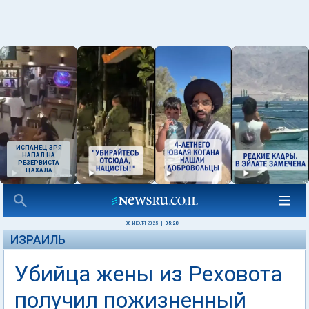
ИСПАНЕЦ ЗРЯ
НАПАЛ НА
РЕЗЕРВИСТА
ЦАХАЛА
08 ИЮЛЯ 2025
|
05:28
ИЗРАИЛЬ
Убийца жены из Реховота
получил пожизненный