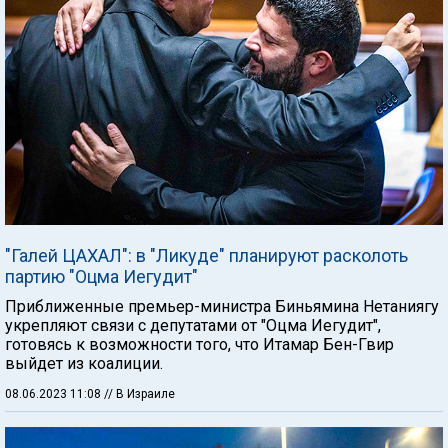
"Галей ЦАХАЛ": в "Ликуде" планируют расколоть
партию "Оцма Иегудит"
Приближенные премьер-министра Биньямина Нетаниягу
укрепляют связи с депутатами от "Оцма Иегудит",
готовясь к возможности того, что Итамар Бен-Гвир
выйдет из коалиции.
08.06.2023 11:08
// В Израиле