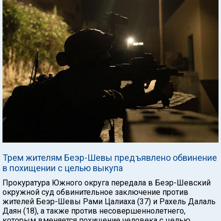
Трем жителям Беэр-Шевы предъявлено обвинение
в похищении с целью выкупа
Прокуратура Южного округа передала в Беэр-Шевский
окружной суд обвинительное заключение против
жителей Беэр-Шевы Рами Цалиаха (37) и Рахель Далаль
Даян (18), а также против несовершеннолетнего,
которым вменяется похищение человека с целью