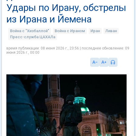
Удары по Ирану, обстрелы
из Ирана и Йемена
Война с "Хизбаллой"
Война с Ираном
Иран
Ливан
Пресс-служба ЦАХАЛа
время публикации: 08 июня 2026 г., 23:56 | последнее обновление: 09
июня 2026 г., 00:00