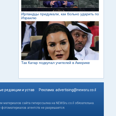
е редакции и устав
Реклама:
advertising@newsru.co.il
и материалов сайта гиперссылка на NEWSru.co.il обязательна.
е фотоматериалов агентств не разрешается.