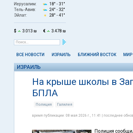
Иерусалим:
18° -
31°
Тель-Авив:
24° -
32°
Эйлат:
28° -
41°
$
3.013 ₪
€
3.478 ₪
ВСЕ НОВОСТИ
ИЗРАИЛЬ
БЛИЖНИЙ ВОСТОК
МИР
ИЗРАИЛЬ
На крыше школы в За
БПЛА
Полиция
Галилея
время публикации: 08 мая 2026 г., 11:41 | последнее обнов
Полиция сообщил