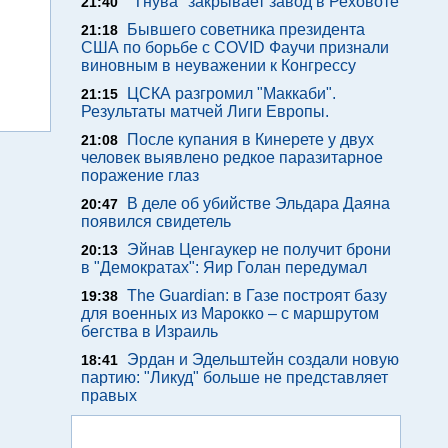
"Тнува" закрывает завод в Реховоте
21:40
Бывшего советника президента
21:18
США по борьбе с COVID Фаучи признали
виновным в неуважении к Конгрессу
ЦСКА разгромил "Маккаби".
21:15
Результаты матчей Лиги Европы.
После купания в Кинерете у двух
21:08
человек выявлено редкое паразитарное
поражение глаз
В деле об убийстве Эльдара Даяна
20:47
появился свидетель
Эйнав Ценгаукер не получит брони
20:13
в "Демократах": Яир Голан передумал
The Guardian: в Газе построят базу
19:38
для военных из Марокко – с маршрутом
бегства в Израиль
Эрдан и Эдельштейн создали новую
18:41
партию: "Ликуд" больше не представляет
правых