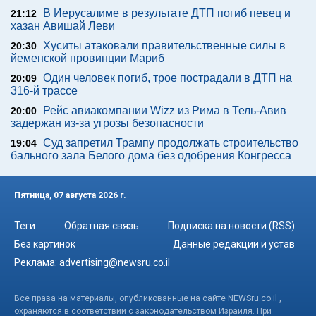
В Иерусалиме в результате ДТП погиб певец и
21:12
хазан Авишай Леви
Хуситы атаковали правительственные силы в
20:30
йеменской провинции Мариб
Один человек погиб, трое пострадали в ДТП на
20:09
316-й трассе
Рейс авиакомпании Wizz из Рима в Тель-Авив
20:00
задержан из-за угрозы безопасности
Суд запретил Трампу продолжать строительство
19:04
бального зала Белого дома без одобрения Конгресса
Пятница, 07 августа 2026 г.
Теги
Обратная связь
Подписка на новости (RSS)
Без картинок
Данные редакции и устав
Реклама:
advertising@newsru.co.il
Все права на материалы, опубликованные на сайте NEWSru.co.il ,
охраняются в соответствии с законодательством Израиля. При