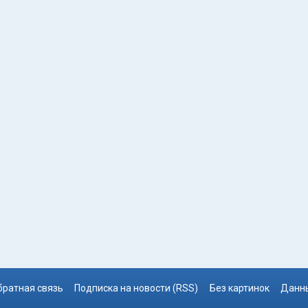
братная связь
Подписка на новости (RSS)
Без картинок
Данны