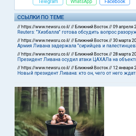
Telegram
WhatsApp
Facebook
ССЫЛКИ ПО ТЕМЕ
//
https://www.newsru.co.il/
//
Ближний Восток
//
09 апреля 
Reuters: "Хизбалла" готова обсудить вопрос разо
//
https://www.newsru.co.il/
//
Ближний Восток
//
30 марта 2
Армия Ливана задержала "сирийцев и палестинцев"
//
https://www.newsru.co.il/
//
Ближний Восток
//
28 марта 2
Президент Ливана осудил атаки ЦАХАЛа на объект
//
https://www.newsru.co.il/
//
Ближний Восток
//
12 января 
Новый президент Ливана: кто он, чего от него ждат