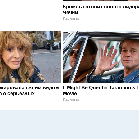
Кремль готовит нового лидер
Чечни
Реклама
окировала своим видом
It Might Be Quentin Tarantino's 
а о серьезных
Movie
Реклама