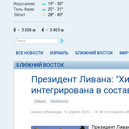
Иерусалим:
19° -
30°
Тель-Авив:
25° -
31°
Эйлат:
28° -
40°
$
3.006 ₪
€
3.463 ₪
ВСЕ НОВОСТИ
ИЗРАИЛЬ
БЛИЖНИЙ ВОСТОК
МИР
БЛИЖНИЙ ВОСТОК
Президент Ливана: "Х
интегрирована в соста
Ливан
Хизбалла
время публикации: 15 апреля 2025 г., 16:48 | последнее об
Президент Ливан