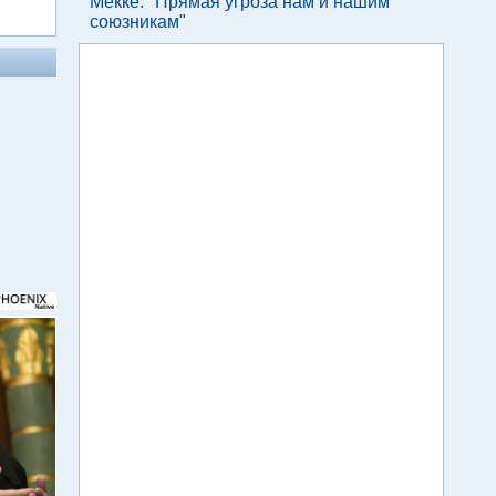
Мекке: "Прямая угроза нам и нашим
союзникам"