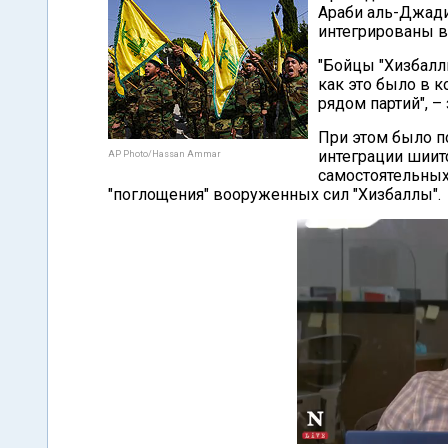
Араби аль-Джади
интегрированы в
"Бойцы "Хизбаллы
как это было в 
рядом партий", – 
При этом было по
интеграции шиит
AP Photo/Hassan Ammar
самостоятельных
"поглощения" вооруженных сил "Хизбаллы".