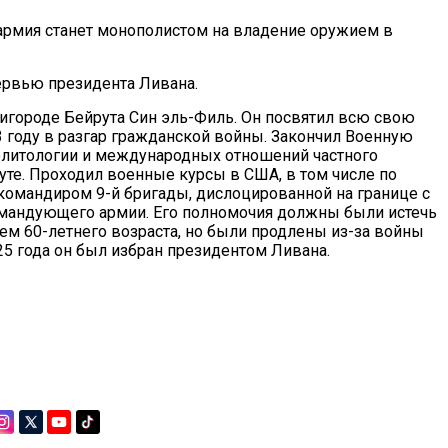
у армия станет монополистом на владение оружием в
тервью президента Ливана.
ригороде Бейрута Син эль-Филь. Он посвятил всю свою
3 году в разгар гражданской войны. Закончил Военную
политологии и международных отношений частного
те. Проходил военные курсы в США, в том числе по
л командиром 9-й бригады, дислоцированной на границе с
командующего армии. Его полномочия должны были истечь
ием 60-летнего возраста, но были продлены из-за войны
25 года он был избран президентом Ливана.