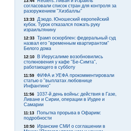
Reuters: Ливан и Израиль
13:44
согласовали список стран для контроля за
разоружением "Хизбаллы"
Дзюдо. Юношеский европейский
13:33
кубок. Турок отказался пожать руку
израильтянину
Трамп оскорблен: федеральный суд
12:33
назвал его "временным квартирантом"
Белого дома
В Иерусалиме возобновились
12:10
столкновения у кафе "Бе-Симта",
работающего в субботу
ФИФА и УЕФА прокомментировали
11:59
статью о "выплатах любовнице
Инфантино"
1037-й день войны: действия в Газе,
11:56
Ливане и Сирии, операции в Иудее и
Самарии
Попытка прорыва в Офарим:
11:13
подробности
Иранские СМИ о соглашении в
10:50