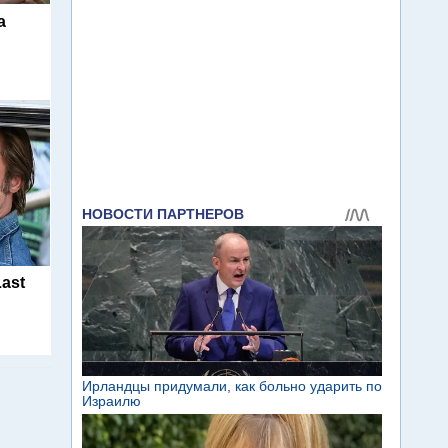
а
Last