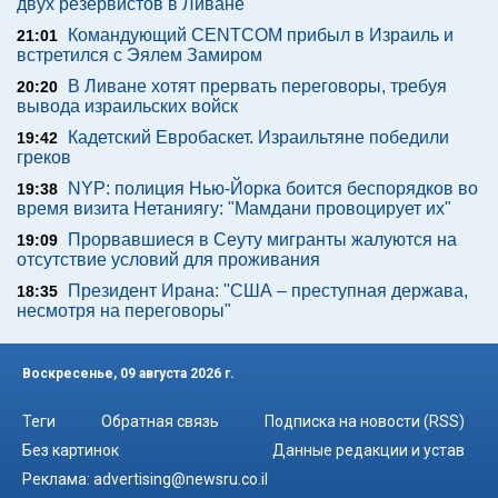
двух резервистов в Ливане
Командующий CENTCOM прибыл в Израиль и
21:01
встретился с Эялем Замиром
В Ливане хотят прервать переговоры, требуя
20:20
вывода израильских войск
Кадетский Евробаскет. Израильтяне победили
19:42
греков
NYP: полиция Нью-Йорка боится беспорядков во
19:38
время визита Нетаниягу: "Мамдани провоцирует их"
Прорвавшиеся в Сеуту мигранты жалуются на
19:09
отсутствие условий для проживания
Президент Ирана: "США – преступная держава,
18:35
несмотря на переговоры"
Воскресенье, 09 августа 2026 г.
Теги
Обратная связь
Подписка на новости (RSS)
Без картинок
Данные редакции и устав
Реклама:
advertising@newsru.co.il