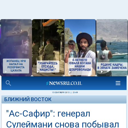
ИСПАНЕЦ ЗРЯ
НАПАЛ НА
РЕЗЕРВИСТА
ЦАХАЛА
15 СЕНТЯБРЯ 2015
|
21:49
БЛИЖНИЙ ВОСТОК
"Ас-Сафир": генерал
Сулеймани снова побывал