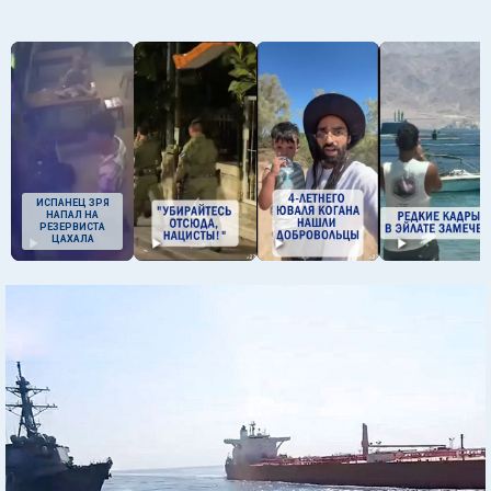
ИСПАНЕЦ ЗРЯ
НАПАЛ НА
РЕЗЕРВИСТА
ЦАХАЛА