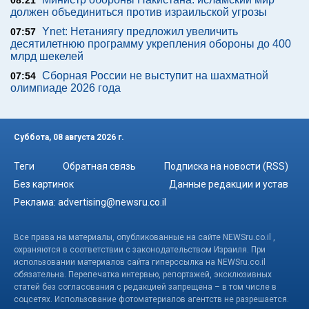
должен объединиться против израильской угрозы
Ynet: Нетаниягу предложил увеличить
07:57
десятилетнюю программу укрепления обороны до 400
млрд шекелей
Сборная России не выступит на шахматной
07:54
олимпиаде 2026 года
Суббота, 08 августа 2026 г.
Теги
Обратная связь
Подписка на новости (RSS)
Без картинок
Данные редакции и устав
Реклама:
advertising@newsru.co.il
Все права на материалы, опубликованные на сайте NEWSru.co.il ,
охраняются в соответствии с законодательством Израиля. При
использовании материалов сайта гиперссылка на NEWSru.co.il
обязательна. Перепечатка интервью, репортажей, эксклюзивных
статей без согласования с редакцией запрещена – в том числе в
соцсетях. Использование фотоматериалов агентств не разрешается.