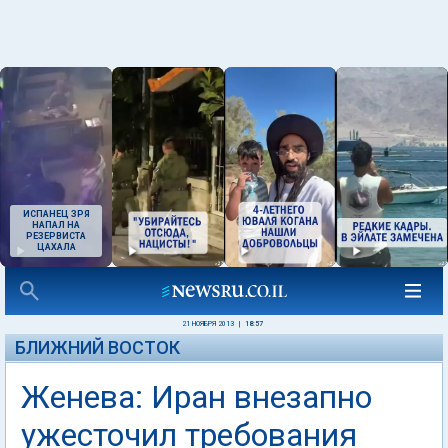
ИСПАНЕЦ ЗРЯ
НАПАЛ НА
РЕЗЕРВИСТА
ЦАХАЛА
21 НОЯБРЯ 2013
|
18:57
БЛИЖНИЙ ВОСТОК
Женева: Иран внезапно
ужесточил требования