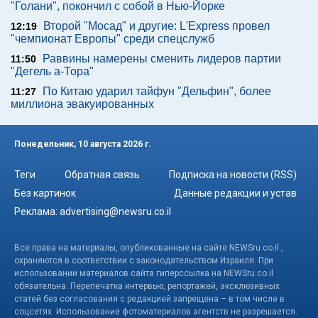
"Голани", покончил с собой в Нью-Йорке
Второй "Мосад" и другие: L'Express провел
12:19
"чемпионат Европы" среди спецслужб
Раввины намерены сменить лидеров партии
11:50
"Дегель а-Тора"
По Китаю ударил тайфун "Дельфин", более
11:27
миллиона эвакуированных
Понедельник, 10 августа 2026 г.
Теги
Обратная связь
Подписка на новости (RSS)
Без картинок
Данные редакции и устав
Реклама:
advertising@newsru.co.il
Все права на материалы, опубликованные на сайте NEWSru.co.il ,
охраняются в соответствии с законодательством Израиля. При
использовании материалов сайта гиперссылка на NEWSru.co.il
обязательна. Перепечатка интервью, репортажей, эксклюзивных
статей без согласования с редакцией запрещена – в том числе в
соцсетях. Использование фотоматериалов агентств не разрешается.