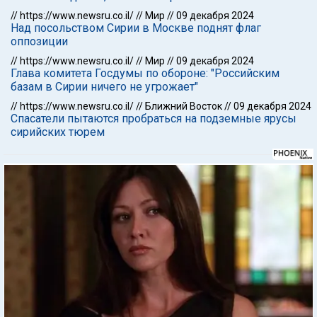
//
https://www.newsru.co.il/
//
Мир
//
09 декабря 2024
Над посольством Сирии в Москве поднят флаг
оппозиции
//
https://www.newsru.co.il/
//
Мир
//
09 декабря 2024
Глава комитета Госдумы по обороне: "Российским
базам в Сирии ничего не угрожает"
//
https://www.newsru.co.il/
//
Ближний Восток
//
09 декабря 2024
Спасатели пытаются пробраться на подземные ярусы
сирийских тюрем