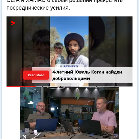
США и ХАМАС о своем решении прекратить
посреднические усилия.
4-летний Юваль Коган найден
Read More
добровольцами