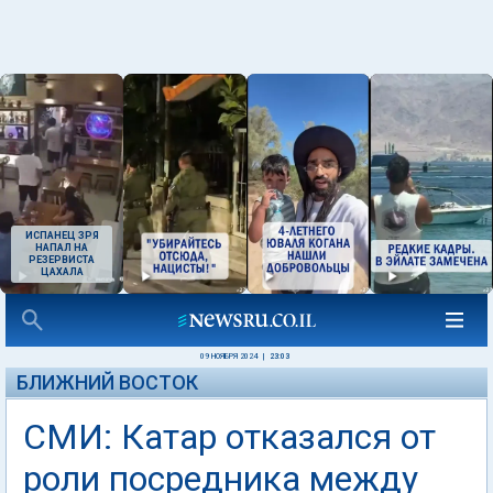
ИСПАНЕЦ ЗРЯ
НАПАЛ НА
РЕЗЕРВИСТА
ЦАХАЛА
09 НОЯБРЯ 2024
|
23:03
БЛИЖНИЙ ВОСТОК
СМИ: Катар отказался от
роли посредника между