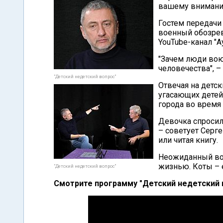
вашему вниманию
Гостем передачи
военный обозрев
YouTube-канал "А
"Зачем люди вою
человечества", –
"Детский недетский вопрос"
Отвечая на детск
угасающих детей
города во время 
Девочка спросила
– советует Серге
или читая книгу.
Неожиданный вопр
жизнью. Коты – 
"Детский недетский вопрос"
Смотрите программу "Детский недетский 