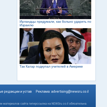
е редакции и устав
Реклама:
advertising@newsru.co.il
и материалов сайта гиперссылка на NEWSru.co.il обязательна.