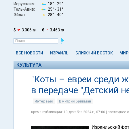
Иерусалим:
18° -
29°
Тель-Авив:
25° -
31°
Эйлат:
28° -
40°
$
3.006 ₪
€
3.463 ₪
ВСЕ НОВОСТИ
ИЗРАИЛЬ
БЛИЖНИЙ ВОСТОК
МИР
КУЛЬТУРА
"Коты – евреи среди ж
в передаче "Детский н
Интервью
Дмитрий Брикман
время публикации: 13 декабря 2024 г., 07:06 | последнее о
Израильский фот