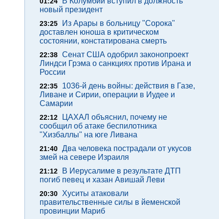
В Колумбии вступил в должность
01:24
новый президент
Из Арары в больницу "Сорока"
23:25
доставлен юноша в критическом
состоянии, констатирована смерть
Сенат США одобрил законопроект
22:38
Линдси Грэма о санкциях против Ирана и
России
1036-й день войны: действия в Газе,
22:35
Ливане и Сирии, операции в Иудее и
Самарии
ЦАХАЛ объяснил, почему не
22:12
сообщил об атаке беспилотника
"Хизбаллы" на юге Ливана
Два человека пострадали от укусов
21:40
змей на севере Израиля
В Иерусалиме в результате ДТП
21:12
погиб певец и хазан Авишай Леви
Хуситы атаковали
20:30
правительственные силы в йеменской
провинции Мариб