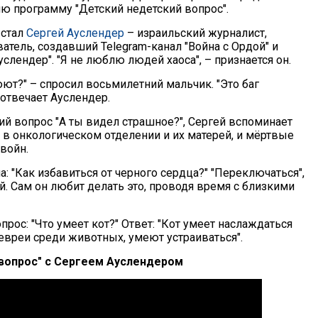
 программу "Детский недетский вопрос".
 стал
Сергей Ауслендер
– израильский журналист,
атель, создавший Telegram-канал "Война с Ордой" и
услендер". "Я не люблю людей хаоса", – признается он.
ют?" – спросил восьмилетний мальчик. "Это баг
 отвечает Ауслендер.
ий вопрос "А ты видел страшное?", Сергей вспоминает
 в онкологическом отделении и их матерей, и мёртвые
войн.
: "Как избавиться от черного сердца?" "Переключаться",
й. Сам он любит делать это, проводя время с близкими
ос: "Что умеет кот?" Ответ: "Кот умеет наслаждаться
евреи среди животных, умеют устраиваться".
вопрос" с Сергеем Ауслендером