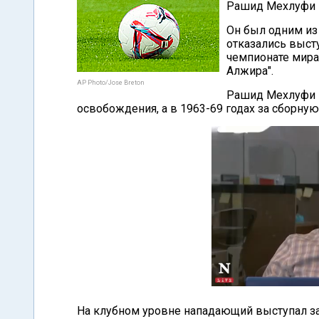
Рашид Мехлуфи п
Он был одним из
отказались высту
чемпионате мира
Алжира".
AP Photo/Jose Breton
Рашид Мехлуфи в
освобождения, а в 1963-69 годах за сборну
На клубном уровне нападающий выступал за