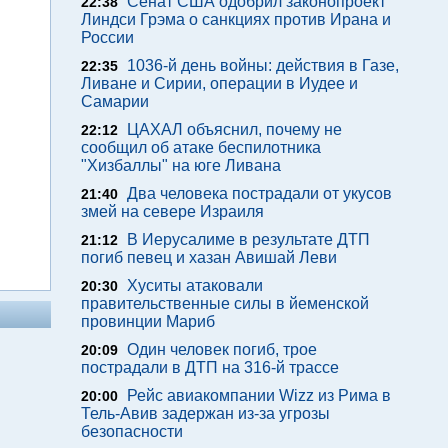
Сенат США одобрил законопроект
22:38
Линдси Грэма о санкциях против Ирана и
России
1036-й день войны: действия в Газе,
22:35
Ливане и Сирии, операции в Иудее и
Самарии
ЦАХАЛ объяснил, почему не
22:12
сообщил об атаке беспилотника
"Хизбаллы" на юге Ливана
Два человека пострадали от укусов
21:40
змей на севере Израиля
В Иерусалиме в результате ДТП
21:12
погиб певец и хазан Авишай Леви
Хуситы атаковали
20:30
правительственные силы в йеменской
провинции Мариб
Один человек погиб, трое
20:09
пострадали в ДТП на 316-й трассе
Рейс авиакомпании Wizz из Рима в
20:00
Тель-Авив задержан из-за угрозы
безопасности