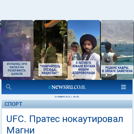
ИСПАНЕЦ ЗРЯ
НАПАЛ НА
РЕЗЕРВИСТА
ЦАХАЛА
10 НОЯБРЯ 2024
|
00:59
СПОРТ
UFC. Пратес нокаутировал
Магни