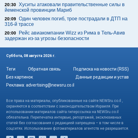
Хуситы атаковали правительственные силы в
20:30
йеменской провинции Мариб
Один человек погиб, трое пострадали в ДТП на
20:09
316-й трассе
Рейс авиакомпании Wizz из Рима в Тель-Авив
20:00
задержан из-за угрозы безопасности
Суббота, 08 августа 2026 г.
Теги
Обратная связь
Подписка на новости (RSS)
Без картинок
Данные редакции и устав
Реклама:
advertising@newsru.co.il
Все права на материалы, опубликованные на сайте NEWSru.co.il ,
охраняются в соответствии с законодательством Израиля. При
использовании материалов сайта гиперссылка на NEWSru.co.il
обязательна. Перепечатка интервью, репортажей, эксклюзивных
статей без согласования с редакцией запрещена – в том числе в
соцсетях. Использование фотоматериалов агентств не разрешается.