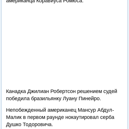
американца Коравиуса Ромюса.
Канадка Джилиан Робертсон решением судей
победила бразильянку Луану Пинейро.
Непобежденный американец Мансур Абдул-
Малик в первом раунде нокаутировал серба
Душко Тодоровича.