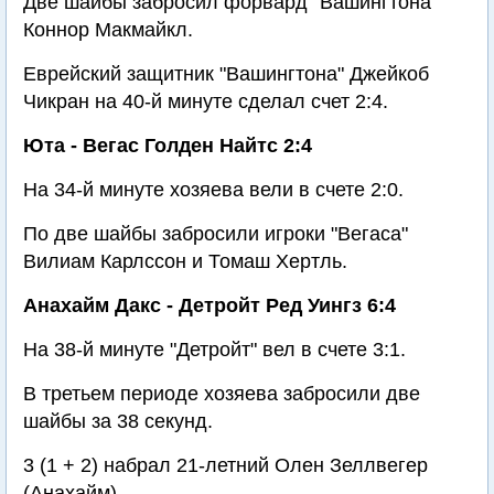
Две шайбы забросил форвард "Вашингтона"
Коннор Макмайкл.
Еврейский защитник "Вашингтона" Джейкоб
Чикран на 40-й минуте сделал счет 2:4.
Юта - Вегас Голден Найтс 2:4
На 34-й минуте хозяева вели в счете 2:0.
По две шайбы забросили игроки "Вегаса"
Вилиам Карлссон и Томаш Хертль.
Анахайм Дакс - Детройт Ред Уингз 6:4
На 38-й минуте "Детройт" вел в счете 3:1.
В третьем периоде хозяева забросили две
шайбы за 38 секунд.
3 (1 + 2) набрал 21-летний Олен Зеллвегер
(Анахайм).