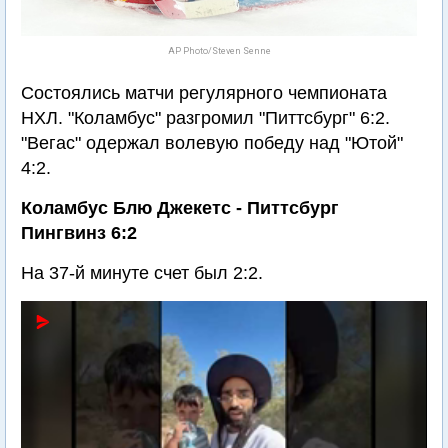
AP Photo/Steven Senne
Состоялись матчи регулярного чемпионата
НХЛ. "Коламбус" разгромил "Питтсбург" 6:2.
"Вегас" одержал волевую победу над "Ютой"
4:2.
Коламбус Блю Джекетс - Питтсбург
Пингвинз 6:2
На 37-й минуте счет был 2:2.